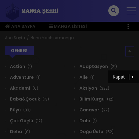
ANA SAYFA
MANGA LISTESI
ÜYE MENÜSÜ
Ana Sayfa
Nano Machine manga
GENRES
Action
Adaptasyon
(1)
(21)
Kapat
Adventure
Aile
(1)
(1)
Akademi
Aksiyon
(0)
(322)
Baba&Çocuk
Bilim Kurgu
(13)
(12)
Büyü
Canavar
(33)
(27)
Çok Güçlü
Dahi
(12)
(1)
Deha
Doğa Üstü
(0)
(52)