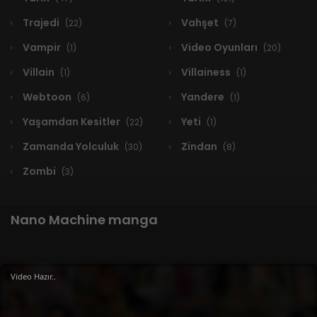
Trajedi
Vahşet
(22)
(7)
Vampir
Video Oyunları
(1)
(20)
Villain
Villainess
(1)
(1)
Webtoon
Yandere
(6)
(1)
Yaşamdan Kesitler
Yeti
(22)
(1)
Zamanda Yolculuk
Zindan
(30)
(8)
Zombi
(3)
Nano Machine manga
Video Hazır..
1 RESULT
Yeni
A-Z
Derece
Popüler
En Çok Okunan