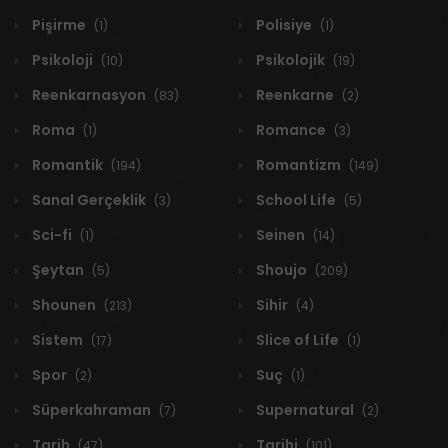
Pişirme
Polisiye
(1)
(1)
Psikoloji
Psikolojik
(10)
(19)
Reenkarnasyon
Reenkarne
(83)
(2)
Roma
Romance
(1)
(3)
Romantik
Romantizm
(194)
(149)
Sanal Gerçeklik
School Life
(3)
(5)
Sci-fi
Seinen
(1)
(14)
Şeytan
Shoujo
(5)
(209)
Shounen
Sihir
(213)
(4)
Sistem
Slice of Life
(17)
(1)
Spor
Suç
(2)
(1)
Süperkahraman
Supernatural
(7)
(2)
Tarih
Tarihi
(47)
(101)