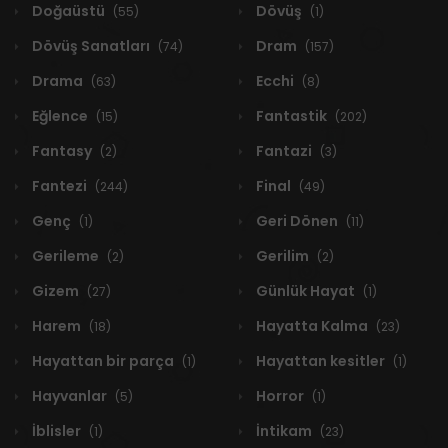
Doğaüstü
Dövüş
(55)
(1)
Dövüş Sanatları
Dram
(74)
(157)
Drama
Ecchi
(63)
(8)
Eğlence
Fantastik
(15)
(202)
Fantasy
Fantazi
(2)
(3)
Fantezi
Final
(244)
(49)
Genç
Geri Dönen
(1)
(11)
Gerileme
Gerilim
(2)
(2)
Gizem
Günlük Hayat
(27)
(1)
Harem
Hayatta Kalma
(18)
(23)
Hayattan bir parça
Hayattan kesitler
(1)
(1)
Hayvanlar
Horror
(5)
(1)
İblisler
İntikam
(1)
(23)