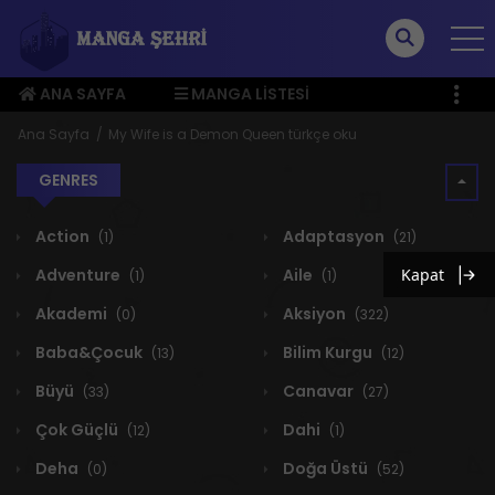
ANA SAYFA
MANGA LISTESI
ÜYE MENÜSÜ
Ana Sayfa
My Wife is a Demon Queen türkçe oku
GENRES
Action
Adaptasyon
(1)
(21)
Adventure
Aile
Kapat
(1)
(1)
Akademi
Aksiyon
(0)
(322)
Baba&Çocuk
Bilim Kurgu
(13)
(12)
Büyü
Canavar
(33)
(27)
Çok Güçlü
Dahi
(12)
(1)
Deha
Doğa Üstü
(0)
(52)