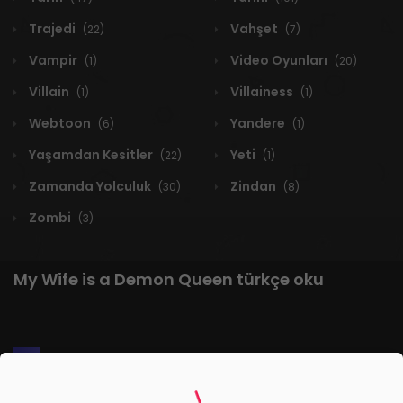
Trajedi
Vahşet
(22)
(7)
Vampir
Video Oyunları
(1)
(20)
Villain
Villainess
(1)
(1)
Webtoon
Yandere
(6)
(1)
Yaşamdan Kesitler
Yeti
(22)
(1)
Zamanda Yolculuk
Zindan
(30)
(8)
Zombi
(3)
My Wife is a Demon Queen türkçe oku
1 RESULT
Yeni
A-Z
Derece
Popüler
En Çok Okunan