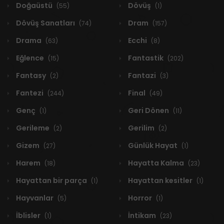
Doğaüstü
Dövüş
(55)
(1)
Dövüş Sanatları
Dram
(74)
(157)
Drama
Ecchi
(63)
(8)
Eğlence
Fantastik
(15)
(202)
Fantasy
Fantazi
(2)
(3)
Fantezi
Final
(244)
(49)
Genç
Geri Dönen
(1)
(11)
Gerileme
Gerilim
(2)
(2)
Gizem
Günlük Hayat
(27)
(1)
Harem
Hayatta Kalma
(18)
(23)
Hayattan bir parça
Hayattan kesitler
(1)
(1)
Hayvanlar
Horror
(5)
(1)
İblisler
İntikam
(1)
(23)