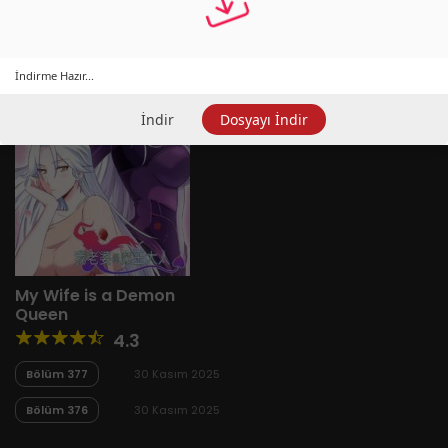
İndirme Hazır...
İndir
Dosyayı İndir
My Wife is a Demon
Queen
4.3
Bölüm 377
30 Kasım 2025
Bölüm 376
30 Kasım 2025