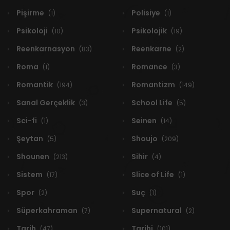
Pişirme
Polisiye
(1)
(1)
Psikoloji
Psikolojik
(10)
(19)
Reenkarnasyon
Reenkarne
(83)
(2)
Roma
Romance
(1)
(3)
Romantik
Romantizm
(194)
(149)
Sanal Gerçeklik
School Life
(3)
(5)
Sci-fi
Seinen
(1)
(14)
Şeytan
Shoujo
(5)
(209)
Shounen
Sihir
(213)
(4)
Sistem
Slice of Life
(17)
(1)
Spor
Suç
(2)
(1)
Süperkahraman
Supernatural
(7)
(2)
Tarih
Tarihi
(47)
(101)