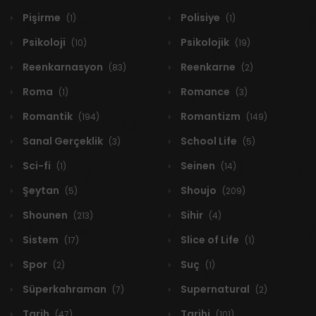
Pişirme
Polisiye
(1)
(1)
Psikoloji
Psikolojik
(10)
(19)
Reenkarnasyon
Reenkarne
(83)
(2)
Roma
Romance
(1)
(3)
Romantik
Romantizm
(194)
(149)
Sanal Gerçeklik
School Life
(3)
(5)
Sci-fi
Seinen
(1)
(14)
Şeytan
Shoujo
(5)
(209)
Shounen
Sihir
(213)
(4)
Sistem
Slice of Life
(17)
(1)
Spor
Suç
(2)
(1)
Süperkahraman
Supernatural
(7)
(2)
Tarih
Tarihi
(47)
(101)