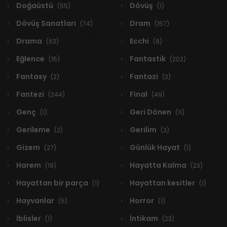
Doğaüstü
Dövüş
(55)
(1)
Dövüş Sanatları
Dram
(74)
(157)
Drama
Ecchi
(63)
(8)
Eğlence
Fantastik
(15)
(202)
Fantasy
Fantazi
(2)
(3)
Fantezi
Final
(244)
(49)
Genç
Geri Dönen
(1)
(11)
Gerileme
Gerilim
(2)
(2)
Gizem
Günlük Hayat
(27)
(1)
Harem
Hayatta Kalma
(18)
(23)
Hayattan bir parça
Hayattan kesitler
(1)
(1)
Hayvanlar
Horror
(5)
(1)
İblisler
İntikam
(1)
(23)