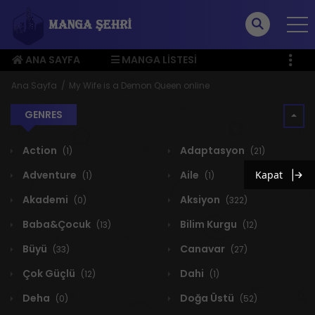
ANA SAYFA
MANGA LISTESI
ÜYE MENÜSÜ
Ana Sayfa
My Wife is a Demon Queen online
GENRES
Action
Adaptasyon
(1)
(21)
Adventure
Aile
Kapat
(1)
(1)
Akademi
Aksiyon
(0)
(322)
Baba&Çocuk
Bilim Kurgu
(13)
(12)
Büyü
Canavar
(33)
(27)
Çok Güçlü
Dahi
(12)
(1)
Deha
Doğa Üstü
(0)
(52)