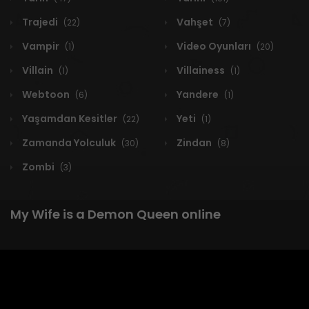
Trajedi
Vahşet
(22)
(7)
Vampir
Video Oyunları
(1)
(20)
Villain
Villainess
(1)
(1)
Webtoon
Yandere
(6)
(1)
Yaşamdan Kesitler
Yeti
(22)
(1)
Zamanda Yolculuk
Zindan
(30)
(8)
Zombi
(3)
My Wife is a Demon Queen online
1 RESULT
Yeni
A-Z
Derece
Popüler
En Çok Okunan