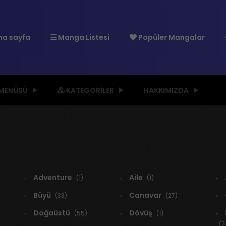
a sayfa
Manga Listesi
Popüler Mangalar
 MENÜSÜ
KATEGORILER
HAKKIMIZDA
Adventure
Aile
(1)
(1)
Büyü
Canavar
(33)
(27)
Doğaüstü
Dövüş
(55)
(1)
(7