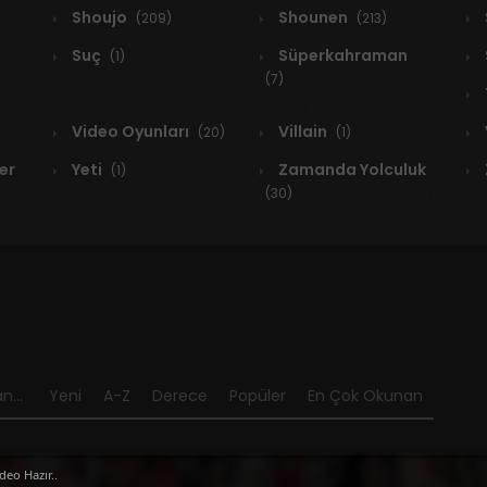
Shoujo
Shounen
(209)
(213)
Suç
Süperkahraman
(1)
(7)
Video Oyunları
Villain
(20)
(1)
er
Yeti
Zamanda Yolculuk
(1)
(30)
a
n...
Yeni
A-Z
Derece
Popüler
En Çok Okunan
deo Hazır..