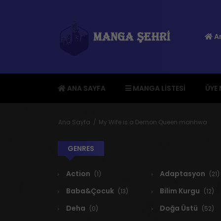
An
ANA SAYFA
MANGA LISTESI
ÜYE
Ana Sayfa
My Wife is a Demon Queen manhwa
GENRES
Action
Adaptasyon
(1)
(21)
Baba&Çocuk
Bilim Kurgu
(13)
(12)
Deha
Doğa Üstü
(0)
(52)