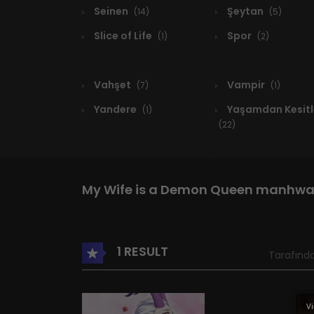
Seinen
Şeytan
(14)
(5)
Slice of Life
Spor
(1)
(2)
Vahşet
Vampir
(7)
(1)
Yandere
Yaşamdan Kesitl
(1)
(22)
My Wife is a Demon Queen manhw
1 RESULT
Tarafında
Vi