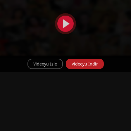
Videoyu İzle
Videoyu İndir