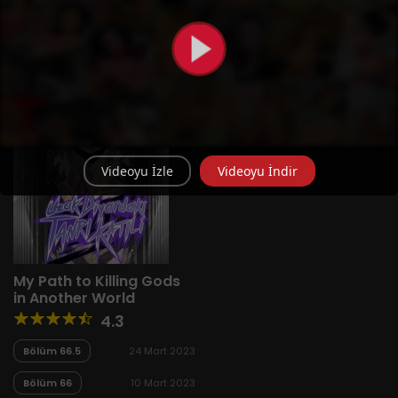
Yeni
A-Z
Derece
Popüler
En Çok Okunan
Videoyu İzle
Videoyu İndir
My Path to Killing Gods
in Another World
4.3
Bölüm 66.5
24 Mart 2023
Bölüm 66
10 Mart 2023