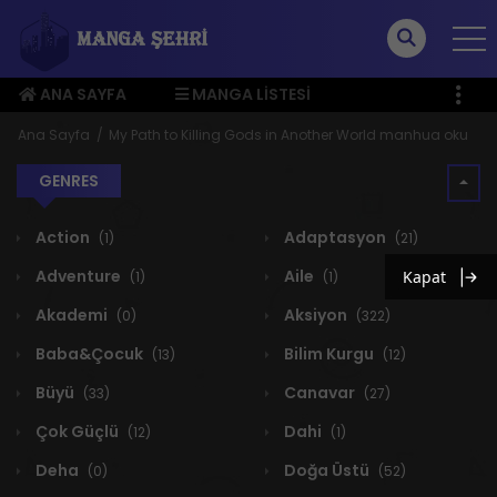
ANA SAYFA
MANGA LISTESI
ÜYE MENÜSÜ
Ana Sayfa
My Path to Killing Gods in Another World manhua oku
GENRES
Action
Adaptasyon
(1)
(21)
Adventure
Aile
Kapat
(1)
(1)
Akademi
Aksiyon
(0)
(322)
Baba&Çocuk
Bilim Kurgu
(13)
(12)
Büyü
Canavar
(33)
(27)
Çok Güçlü
Dahi
(12)
(1)
Deha
Doğa Üstü
(0)
(52)