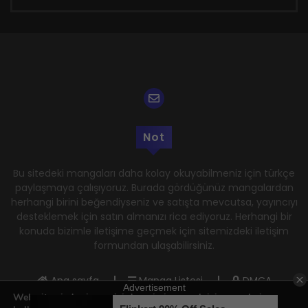
Not
Bu sitedeki mangaları daha kolay okuyabilmeniz için türkçe
paylaşmaya çalışıyoruz. Burada gördüğünüz mangalardan
herhangi birini beğendiyseniz ve satışta mevcutsa, yayıncıyı
desteklemek için satın almanızı rica ediyoruz. Herhangi bir
konuda bizimle iletişime geçmek için sitemizdeki iletişim
formundan ulaşabilirsiniz.
Ana sayfa
Manga Listesi
DMCA
Web sitemizde size en iyi deneyimi sunmak için çerezleri
Gizlilik Politikası
Kullanım Şartları