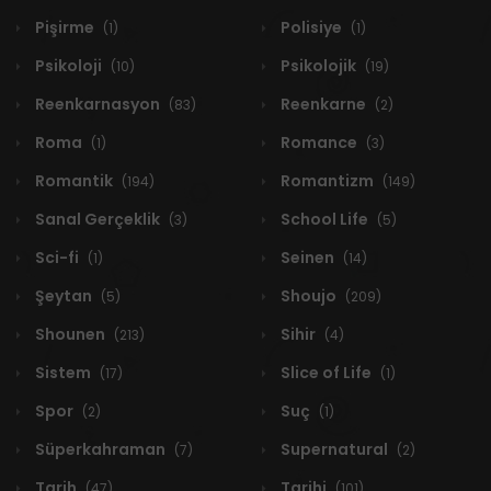
Pişirme
Polisiye
(1)
(1)
Psikoloji
Psikolojik
(10)
(19)
Reenkarnasyon
Reenkarne
(83)
(2)
Roma
Romance
(1)
(3)
Romantik
Romantizm
(194)
(149)
Sanal Gerçeklik
School Life
(3)
(5)
Sci-fi
Seinen
(1)
(14)
Şeytan
Shoujo
(5)
(209)
Shounen
Sihir
(213)
(4)
Sistem
Slice of Life
(17)
(1)
Spor
Suç
(2)
(1)
Süperkahraman
Supernatural
(7)
(2)
Tarih
Tarihi
(47)
(101)