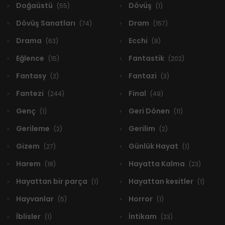
Doğaüstü
Dövüş
(55)
(1)
Dövüş Sanatları
Dram
(74)
(157)
Drama
Ecchi
(63)
(8)
Eğlence
Fantastik
(15)
(202)
Fantasy
Fantazi
(2)
(3)
Fantezi
Final
(244)
(49)
Genç
Geri Dönen
(1)
(11)
Gerileme
Gerilim
(2)
(2)
Gizem
Günlük Hayat
(27)
(1)
Harem
Hayatta Kalma
(18)
(23)
Hayattan bir parça
Hayattan kesitler
(1)
(1)
Hayvanlar
Horror
(5)
(1)
İblisler
İntikam
(1)
(23)