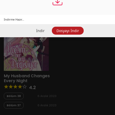
İndirme Hazır...
İndir
Dosyayı İndir
My Husband Changes
Every Night
4.2
Bölüm 38
6 Aralık 2023
Bölüm 37
6 Aralık 2023