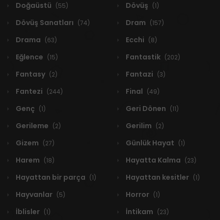
Doğaüstü
Dövüş
(55)
(1)
Dövüş Sanatları
Dram
(74)
(157)
Drama
Ecchi
(63)
(8)
Eğlence
Fantastik
(15)
(202)
Fantasy
Fantazi
(2)
(3)
Fantezi
Final
(244)
(49)
Genç
Geri Dönen
(1)
(11)
Gerileme
Gerilim
(2)
(2)
Gizem
Günlük Hayat
(27)
(1)
Harem
Hayatta Kalma
(18)
(23)
Hayattan bir parça
Hayattan kesitler
(1)
(1)
Hayvanlar
Horror
(5)
(1)
İblisler
İntikam
(1)
(23)