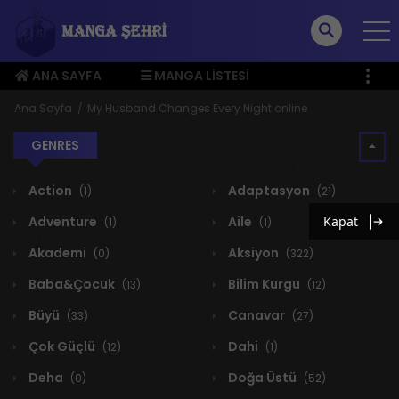
ANA SAYFA
MANGA LISTESI
ÜYE MENÜSÜ
Ana Sayfa
My Husband Changes Every Night online
GENRES
Action
Adaptasyon
(1)
(21)
Adventure
Aile
Kapat
(1)
(1)
Akademi
Aksiyon
(0)
(322)
Baba&Çocuk
Bilim Kurgu
(13)
(12)
Büyü
Canavar
(33)
(27)
Çok Güçlü
Dahi
(12)
(1)
Deha
Doğa Üstü
(0)
(52)