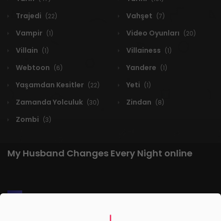
Trajedi
Vahşet
(22)
(7)
Vampir
Video Oyunları
(1)
(20)
Villain
Villainess
(1)
(1)
Webtoon
Yandere
(6)
(1)
Yaşamdan Kesitler
Yeti
(22)
(1)
Zamanda Yolculuk
Zindan
(30)
(8)
Zombi
(3)
My Husband Changes Every Night online
1 RESULT
Yeni
A-Z
Derece
Popüler
En Çok Okunan