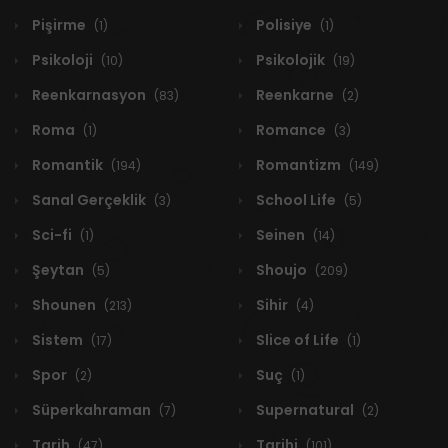
Pişirme
Polisiye
(1)
(1)
Psikoloji
Psikolojik
(10)
(19)
Reenkarnasyon
Reenkarne
(83)
(2)
Roma
Romance
(1)
(3)
Romantik
Romantizm
(194)
(149)
Sanal Gerçeklik
School Life
(3)
(5)
Sci-fi
Seinen
(1)
(14)
Şeytan
Shoujo
(5)
(209)
Shounen
Sihir
(213)
(4)
Sistem
Slice of Life
(17)
(1)
Spor
Suç
(2)
(1)
Süperkahraman
Supernatural
(7)
(2)
Tarih
Tarihi
(47)
(101)