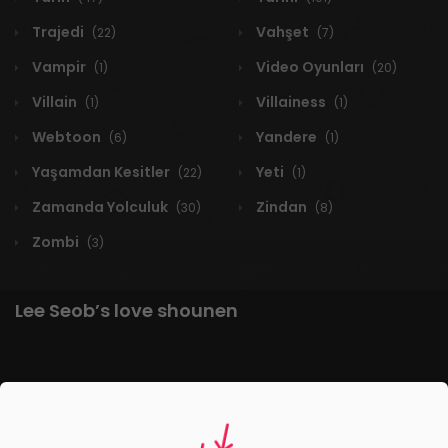
Trajedi
Vahşet
(22)
(7)
Vampir
Video Oyunları
(1)
(20)
Villain
Villainess
(1)
(1)
Webtoon
Yandere
(6)
(1)
Yaşamdan Kesitler
Yeti
(22)
(1)
Zamanda Yolculuk
Zindan
(30)
(8)
Zombi
(3)
Lee Seob’s love shounen
1 RESULT
Yeni
A-Z
Derece
Popüler
En Çok Okunan