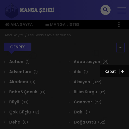
ANA SAYFA
MANGA LISTESI
ÜYE MENÜSÜ
Ana Sayfa
Lee Seob’s love shounen
GENRES
Action
Adaptasyon
(1)
(21)
Kapat
Adventure
Aile
(1)
(1)
Akademi
Aksiyon
(0)
(322)
Baba&Çocuk
Bilim Kurgu
(13)
(12)
Büyü
Canavar
(33)
(27)
Çok Güçlü
Dahi
(12)
(1)
Deha
Doğa Üstü
(0)
(52)