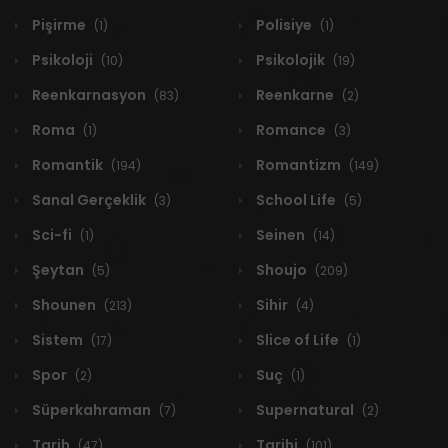
Pişirme
Polisiye
(1)
(1)
Psikoloji
Psikolojik
(10)
(19)
Reenkarnasyon
Reenkarne
(83)
(2)
Roma
Romance
(1)
(3)
Romantik
Romantizm
(194)
(149)
Sanal Gerçeklik
School Life
(3)
(5)
Sci-fi
Seinen
(1)
(14)
Şeytan
Shoujo
(5)
(209)
Shounen
Sihir
(213)
(4)
Sistem
Slice of Life
(17)
(1)
Spor
Suç
(2)
(1)
Süperkahraman
Supernatural
(7)
(2)
Tarih
Tarihi
(47)
(101)