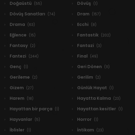
Doğaüstü
Dövüş
(55)
(1)
Dövüş Sanatları
Dram
(74)
(157)
Drama
Ecchi
(63)
(8)
Eğlence
Fantastik
(15)
(202)
Fantasy
Fantazi
(2)
(3)
Fantezi
Final
(244)
(49)
Genç
Geri Dönen
(1)
(11)
Gerileme
Gerilim
(2)
(2)
Gizem
Günlük Hayat
(27)
(1)
Harem
Hayatta Kalma
(18)
(23)
Hayattan bir parça
Hayattan kesitler
(1)
(1)
Hayvanlar
Horror
(5)
(1)
İblisler
İntikam
(1)
(23)