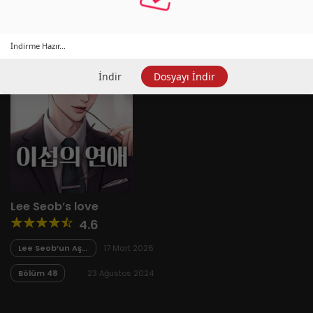
İndirme Hazır...
İndir
Dosyayı İndir
Lee Seob’s love
4.6
Lee Seob’un Aşkı
17 Mart 2026
- Bölüm 48
Bölüm 48
23 Ağustos 2024