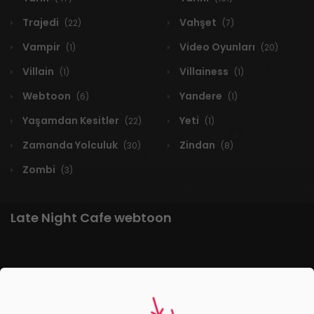
Trajedi
Vahşet
(22)
(7)
Vampir
Video Oyunları
(1)
(20)
Villain
Villainess
(1)
(1)
Webtoon
Yandere
(6)
(1)
Yaşamdan Kesitler
Yeti
(22)
(1)
Zamanda Yolculuk
Zindan
(30)
(8)
Zombi
(3)
Late Night Cafe webtoon
1 RESULT
Yeni
A-Z
Derece
Popüler
En Çok Okunan