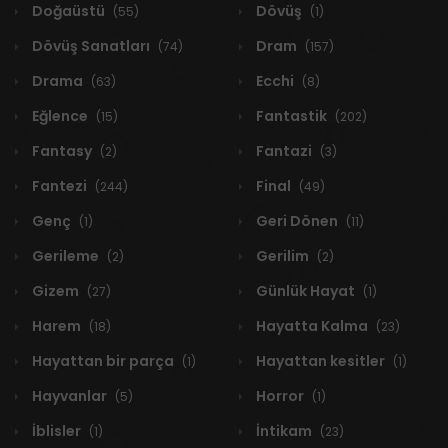
Doğaüstü
Dövüş
(55)
(1)
Dövüş Sanatları
Dram
(74)
(157)
Drama
Ecchi
(63)
(8)
Eğlence
Fantastik
(15)
(202)
Fantasy
Fantazi
(2)
(3)
Fantezi
Final
(244)
(49)
Genç
Geri Dönen
(1)
(11)
Gerileme
Gerilim
(2)
(2)
Gizem
Günlük Hayat
(27)
(1)
Harem
Hayatta Kalma
(18)
(23)
Hayattan bir parça
Hayattan kesitler
(1)
(1)
Hayvanlar
Horror
(5)
(1)
İblisler
İntikam
(1)
(23)