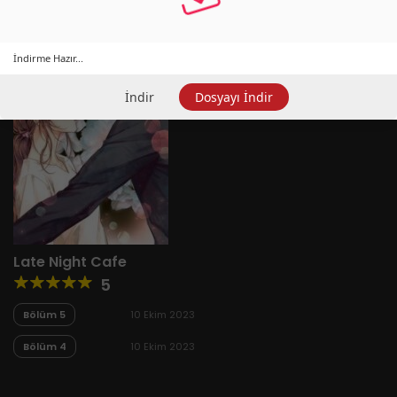
İndirme Hazır...
İndir
Dosyayı İndir
Late Night Cafe
5
Bölüm 5
10 Ekim 2023
Bölüm 4
10 Ekim 2023