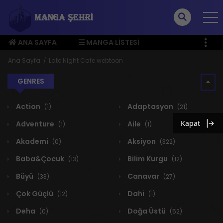
ANA SAYFA
MANGA LISTESI
ÜYE MENÜSÜ
Ana Sayfa
Late Night Cafe webtoon
GENRES
Action
Adaptasyon
(1)
(21)
Kapat
Adventure
Aile
(1)
(1)
Akademi
Aksiyon
(0)
(322)
Baba&Çocuk
Bilim Kurgu
(13)
(12)
Büyü
Canavar
(33)
(27)
Çok Güçlü
Dahi
(12)
(1)
Deha
Doğa Üstü
(0)
(52)