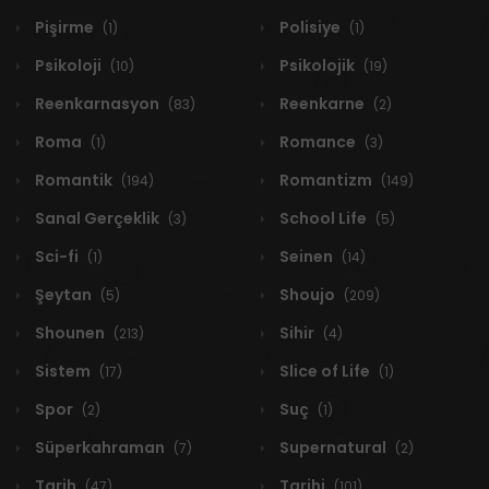
Pişirme
Polisiye
(1)
(1)
Psikoloji
Psikolojik
(10)
(19)
Reenkarnasyon
Reenkarne
(83)
(2)
Roma
Romance
(1)
(3)
Romantik
Romantizm
(194)
(149)
Sanal Gerçeklik
School Life
(3)
(5)
Sci-fi
Seinen
(1)
(14)
Şeytan
Shoujo
(5)
(209)
Shounen
Sihir
(213)
(4)
Sistem
Slice of Life
(17)
(1)
Spor
Suç
(2)
(1)
Süperkahraman
Supernatural
(7)
(2)
Tarih
Tarihi
(47)
(101)