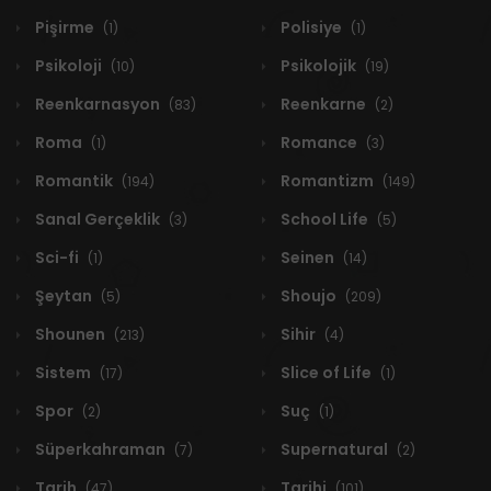
Pişirme
Polisiye
(1)
(1)
Psikoloji
Psikolojik
(10)
(19)
Reenkarnasyon
Reenkarne
(83)
(2)
Roma
Romance
(1)
(3)
Romantik
Romantizm
(194)
(149)
Sanal Gerçeklik
School Life
(3)
(5)
Sci-fi
Seinen
(1)
(14)
Şeytan
Shoujo
(5)
(209)
Shounen
Sihir
(213)
(4)
Sistem
Slice of Life
(17)
(1)
Spor
Suç
(2)
(1)
Süperkahraman
Supernatural
(7)
(2)
Tarih
Tarihi
(47)
(101)