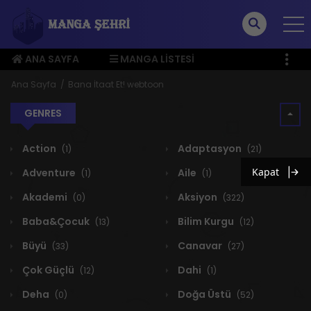
ANA SAYFA
MANGA LISTESI
ÜYE MENÜSÜ
Ana Sayfa
Bana İtaat Et! webtoon
GENRES
Action
Adaptasyon
(1)
(21)
Kapat
Adventure
Aile
(1)
(1)
Akademi
Aksiyon
(0)
(322)
Baba&Çocuk
Bilim Kurgu
(13)
(12)
Büyü
Canavar
(33)
(27)
Çok Güçlü
Dahi
(12)
(1)
Deha
Doğa Üstü
(0)
(52)