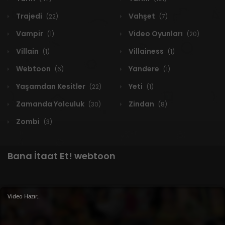
Trajedi
Vahşet
(22)
(7)
Vampir
Video Oyunları
(1)
(20)
Villain
Villainess
(1)
(1)
Webtoon
Yandere
(6)
(1)
Yaşamdan Kesitler
Yeti
(22)
(1)
Zamanda Yolculuk
Zindan
(30)
(8)
Zombi
(3)
Bana İtaat Et! webtoon
Video Hazır..
1 RESULT
Yeni
A-Z
Derece
Popüler
En Çok Okunan