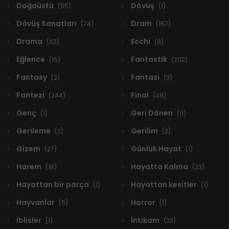
Doğaüstü
Dövüş
(55)
(1)
Dövüş Sanatları
Dram
(74)
(157)
Drama
Ecchi
(63)
(8)
Eğlence
Fantastik
(15)
(202)
Fantasy
Fantazi
(2)
(3)
Fantezi
Final
(244)
(49)
Genç
Geri Dönen
(1)
(11)
Gerileme
Gerilim
(2)
(2)
Gizem
Günlük Hayat
(27)
(1)
Harem
Hayatta Kalma
(18)
(23)
Hayattan bir parça
Hayattan kesitler
(1)
(1)
Hayvanlar
Horror
(5)
(1)
İblisler
İntikam
(1)
(23)