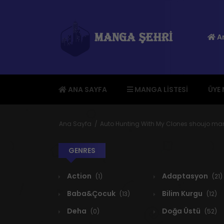
An
ANA SAYFA
MANGA LISTESI
ÜYE
Ana Sayfa
Auto Hunting With My Clones shoujo m
GENRES
Action
Adaptasyon
(1)
(21)
Baba&Çocuk
Bilim Kurgu
(13)
(12)
Deha
Doğa Üstü
(0)
(52)