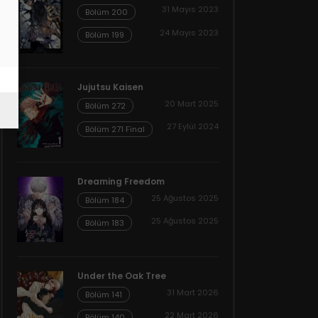
31 Mayıs 2023
Bölüm 200
24 Mayıs 2023
Bölüm 199
Jujutsu Kaisen
20 Mart 2025
Bölüm 272
27 Eylül 2024
Bölüm 271 Final
Dreaming Freedom
25 Ağustos 2025
Bölüm 184
25 Ağustos 2025
Bölüm 183
Under the Oak Tree
31 Mart 2026
Bölüm 141
22 Mart 2026
Bölüm 140