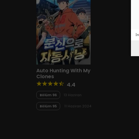
İn
Auto Hunting With My
Clones
4.4
Bölüm 96
13 Haziran
2024
Bölüm 95
11 Haziran 2024