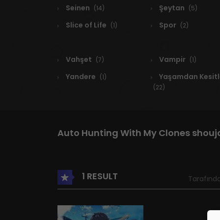
Seinen
Şeytan
(14)
(5)
Slice of Life
Spor
(1)
(2)
Vahşet
Vampir
(7)
(1)
Yandere
Yaşamdan Kesitl
(1)
(22)
Auto Hunting With My Clones shou
1 RESULT
Tarafında