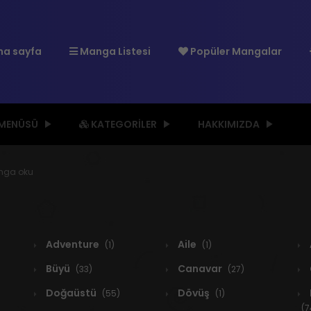
a sayfa
Manga Listesi
Popüler Mangalar
 MENÜSÜ
KATEGORILER
HAKKIMIZDA
anga oku
Adventure
Aile
(1)
(1)
Büyü
Canavar
(33)
(27)
Doğaüstü
Dövüş
(55)
(1)
(7