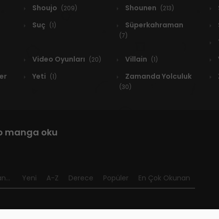
Shoujo
Shounen
(209)
(213)
Suç
Süperkahraman
(1)
(7)
Video Oyunları
Villain
(20)
(1)
er
Yeti
Zamanda Yolculuk
(1)
(30)
jo manga oku
n...
Yeni
A-Z
Derece
Popüler
En Çok Okunan