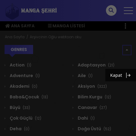
ANA SAYFA
MANGA LISTESI
ÜYE MENÜSÜ
Ana Sayfa
Arşivcinin Oğlu webtoon oku
GENRES
Action
Adaptasyon
(1)
(21)
Kapat
Adventure
Aile
(1)
(1)
Akademi
Aksiyon
(0)
(322)
Baba&Çocuk
Bilim Kurgu
(13)
(12)
Büyü
Canavar
(33)
(27)
Çok Güçlü
Dahi
(12)
(1)
Deha
Doğa Üstü
(0)
(52)