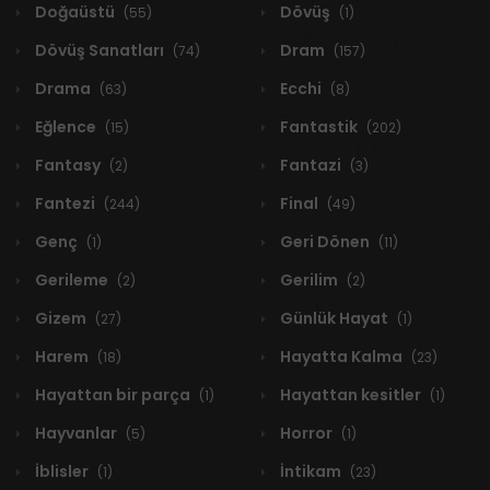
Doğaüstü
Dövüş
(55)
(1)
Dövüş Sanatları
Dram
(74)
(157)
Drama
Ecchi
(63)
(8)
Eğlence
Fantastik
(15)
(202)
Fantasy
Fantazi
(2)
(3)
Fantezi
Final
(244)
(49)
Genç
Geri Dönen
(1)
(11)
Gerileme
Gerilim
(2)
(2)
Gizem
Günlük Hayat
(27)
(1)
Harem
Hayatta Kalma
(18)
(23)
Hayattan bir parça
Hayattan kesitler
(1)
(1)
Hayvanlar
Horror
(5)
(1)
İblisler
İntikam
(1)
(23)