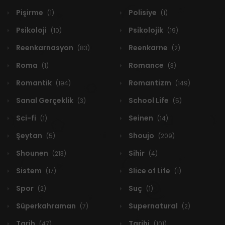
Pişirme
Polisiye
(1)
(1)
Psikoloji
Psikolojik
(10)
(19)
Reenkarnasyon
Reenkarne
(83)
(2)
Roma
Romance
(1)
(3)
Romantik
Romantizm
(194)
(149)
Sanal Gerçeklik
School Life
(3)
(5)
Sci-fi
Seinen
(1)
(14)
Şeytan
Shoujo
(5)
(209)
Shounen
Sihir
(213)
(4)
Sistem
Slice of Life
(17)
(1)
Spor
Suç
(2)
(1)
Süperkahraman
Supernatural
(7)
(2)
Tarih
Tarihi
(47)
(101)