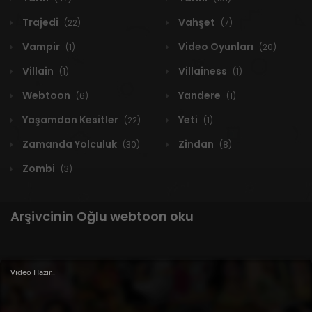
Trajedi
Vahşet
(22)
(7)
Vampir
Video Oyunları
(1)
(20)
Villain
Villainess
(1)
(1)
Webtoon
Yandere
(6)
(1)
Yaşamdan Kesitler
Yeti
(22)
(1)
Zamanda Yolculuk
Zindan
(30)
(8)
Zombi
(3)
Arşivcinin Oğlu webtoon oku
Video Hazır..
1 RESULT
Yeni
A-Z
Derece
Popüler
En Çok Okunan