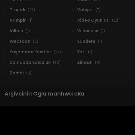
Trajedi
Vahşet
(22)
(7)
Vampir
Video Oyunları
(1)
(20)
Villain
Villainess
(1)
(1)
Webtoon
Yandere
(6)
(1)
Yaşamdan Kesitler
Yeti
(22)
(1)
Zamanda Yolculuk
Zindan
(30)
(8)
Zombi
(3)
Arşivcinin Oğlu manhwa oku
1 RESULT
Yeni
A-Z
Derece
Popüler
En Çok Okunan