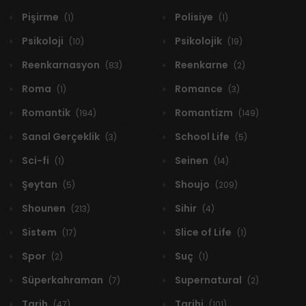
Pişirme
Polisiye
(1)
(1)
Psikoloji
Psikolojik
(10)
(19)
Reenkarnasyon
Reenkarne
(83)
(2)
Roma
Romance
(1)
(3)
Romantik
Romantizm
(194)
(149)
Sanal Gerçeklik
School Life
(3)
(5)
Sci-fi
Seinen
(1)
(14)
Şeytan
Shoujo
(5)
(209)
Shounen
Sihir
(213)
(4)
Sistem
Slice of Life
(17)
(1)
Spor
Suç
(2)
(1)
Süperkahraman
Supernatural
(7)
(2)
Tarih
Tarihi
(47)
(101)