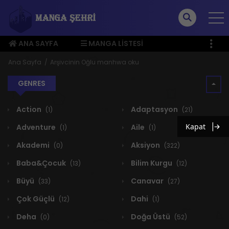
ANA SAYFA
MANGA LISTESI
ÜYE MENÜSÜ
Ana Sayfa
Arşivcinin Oğlu manhwa oku
GENRES
Action
Adaptasyon
(1)
(21)
Kapat
Adventure
Aile
(1)
(1)
Akademi
Aksiyon
(0)
(322)
Baba&Çocuk
Bilim Kurgu
(13)
(12)
Büyü
Canavar
(33)
(27)
Çok Güçlü
Dahi
(12)
(1)
Deha
Doğa Üstü
(0)
(52)