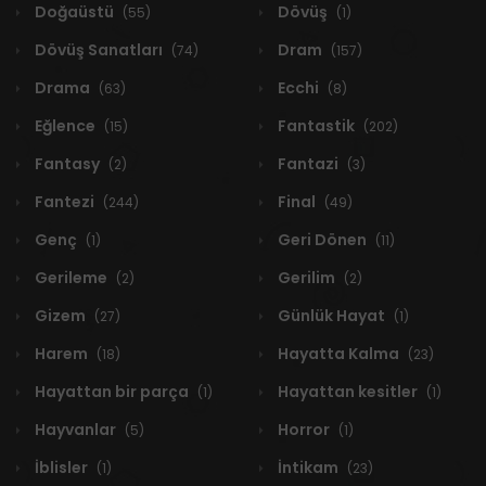
Doğaüstü
Dövüş
(55)
(1)
Dövüş Sanatları
Dram
(74)
(157)
Drama
Ecchi
(63)
(8)
Eğlence
Fantastik
(15)
(202)
Fantasy
Fantazi
(2)
(3)
Fantezi
Final
(244)
(49)
Genç
Geri Dönen
(1)
(11)
Gerileme
Gerilim
(2)
(2)
Gizem
Günlük Hayat
(27)
(1)
Harem
Hayatta Kalma
(18)
(23)
Hayattan bir parça
Hayattan kesitler
(1)
(1)
Hayvanlar
Horror
(5)
(1)
İblisler
İntikam
(1)
(23)