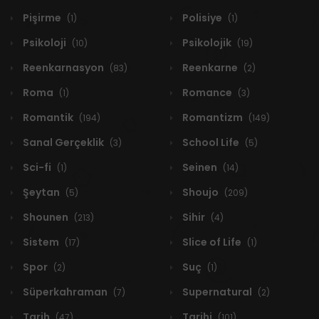
Pişirme
Polisiye
(1)
(1)
Psikoloji
Psikolojik
(10)
(19)
Reenkarnasyon
Reenkarne
(83)
(2)
Roma
Romance
(1)
(3)
Romantik
Romantizm
(194)
(149)
Sanal Gerçeklik
School Life
(3)
(5)
Sci-fi
Seinen
(1)
(14)
Şeytan
Shoujo
(5)
(209)
Shounen
Sihir
(213)
(4)
Sistem
Slice of Life
(17)
(1)
Spor
Suç
(2)
(1)
Süperkahraman
Supernatural
(7)
(2)
Tarih
Tarihi
(47)
(101)