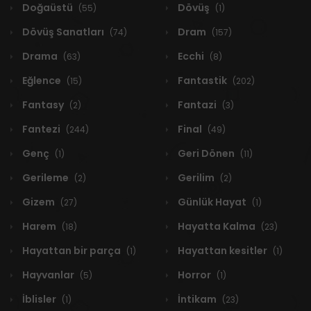
Doğaüstü
Dövüş
(55)
(1)
Dövüş Sanatları
Dram
(74)
(157)
Drama
Ecchi
(63)
(8)
Eğlence
Fantastik
(15)
(202)
Fantasy
Fantazi
(2)
(3)
Fantezi
Final
(244)
(49)
Genç
Geri Dönen
(1)
(11)
Gerileme
Gerilim
(2)
(2)
Gizem
Günlük Hayat
(27)
(1)
Harem
Hayatta Kalma
(18)
(23)
Hayattan bir parça
Hayattan kesitler
(1)
(1)
Hayvanlar
Horror
(5)
(1)
İblisler
İntikam
(1)
(23)