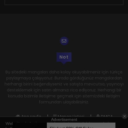
Not
Bu sitedeki mangaları daha kolay okuyabilmeniz için türkçe
paylaşmaya çalışıyoruz. Burada gördüğünüz mangalardan
herhangi birini beğendiyseniz ve satışta mevcutsa, yayıncıyı
desteklemek için satın almanızı rica ediyoruz. Herhangi bir
konuda bizimle iletişime geçmek için sitemizdeki iletişim
formundan ulaşabilirsiniz.
Ana sayfa
Manga Listesi
DMCA
Web sitemizde size en iyi deneyimi sunmak için çerezleri
Gizlilik Politikası
Kullanım Şartları