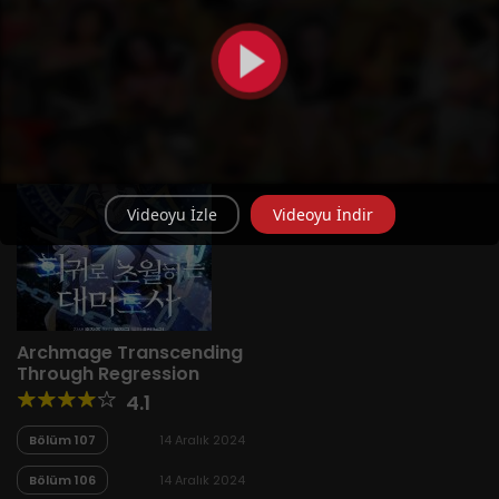
Yeni
A-Z
Derece
Popüler
En Çok Okunan
Videoyu İzle
Videoyu İndir
Archmage Transcending
Through Regression
4.1
Bölüm 107
14 Aralık 2024
Bölüm 106
14 Aralık 2024