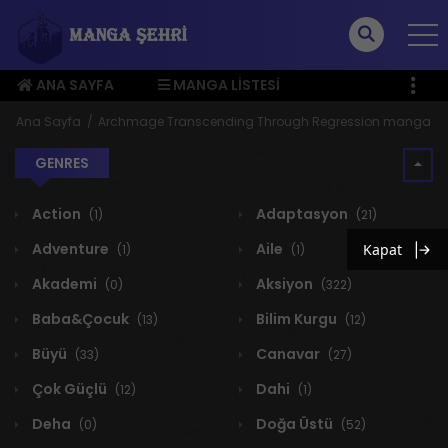
ANA SAYFA
MANGA LISTESI
ÜYE MENÜSÜ
Ana Sayfa
Archmage Transcending Through Regression manga
GENRES
Action
Adaptasyon
(1)
(21)
Adventure
Aile
Kapat
(1)
(1)
Akademi
Aksiyon
(0)
(322)
Baba&Çocuk
Bilim Kurgu
(13)
(12)
Büyü
Canavar
(33)
(27)
Çok Güçlü
Dahi
(12)
(1)
Deha
Doğa Üstü
(0)
(52)