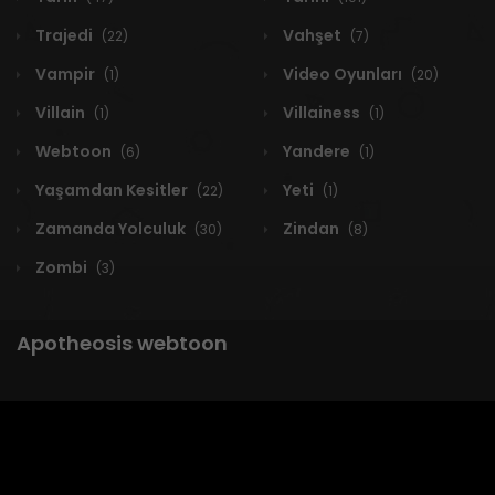
Trajedi
Vahşet
(22)
(7)
Vampir
Video Oyunları
(1)
(20)
Villain
Villainess
(1)
(1)
Webtoon
Yandere
(6)
(1)
Yaşamdan Kesitler
Yeti
(22)
(1)
Zamanda Yolculuk
Zindan
(30)
(8)
Zombi
(3)
Apotheosis webtoon
1 RESULT
Yeni
A-Z
Derece
Popüler
En Çok Okunan