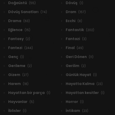
Doğaüstü
Dövüş
(55)
(1)
Dövüş Sanatları
Dram
(74)
(157)
Drama
Ecchi
(63)
(8)
Eğlence
Fantastik
(15)
(202)
Fantasy
Fantazi
(2)
(3)
Fantezi
Final
(244)
(49)
Genç
Geri Dönen
(1)
(11)
Gerileme
Gerilim
(2)
(2)
Gizem
Günlük Hayat
(27)
(1)
Harem
Hayatta Kalma
(18)
(23)
Hayattan bir parça
Hayattan kesitler
(1)
(1)
Hayvanlar
Horror
(5)
(1)
İblisler
İntikam
(1)
(23)