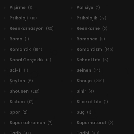
Pişirme
Polisiye
(1)
(1)
Psikoloji
Psikolojik
(10)
(19)
Reenkarnasyon
Reenkarne
(83)
(2)
Roma
Romance
(1)
(3)
Romantik
Romantizm
(194)
(149)
Sanal Gerçeklik
School Life
(3)
(5)
Sci-fi
Seinen
(1)
(14)
Şeytan
Shoujo
(5)
(209)
Shounen
Sihir
(213)
(4)
Sistem
Slice of Life
(17)
(1)
Spor
Suç
(2)
(1)
Süperkahraman
Supernatural
(7)
(2)
Tarih
Tarihi
(47)
(101)