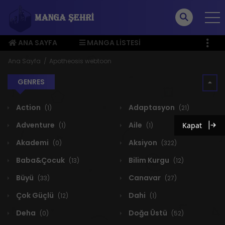
ANA SAYFA
MANGA LISTESI
ÜYE MENÜSÜ
Ana Sayfa
Apotheosis webtoon
GENRES
Action
Adaptasyon
(1)
(21)
Adventure
Aile
Kapat
(1)
(1)
Akademi
Aksiyon
(0)
(322)
Baba&Çocuk
Bilim Kurgu
(13)
(12)
Büyü
Canavar
(33)
(27)
Çok Güçlü
Dahi
(12)
(1)
Deha
Doğa Üstü
(0)
(52)