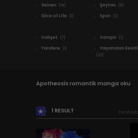
Seinen
Şeytan
(14)
(5)
Slice of Life
Spor
(1)
(2)
Vahşet
Vampir
(7)
(1)
Yandere
Yaşamdan Kesitl
(1)
(22)
Apotheosis romantik manga oku
1 RESULT
Tarafında