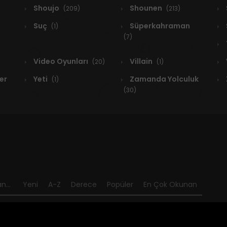
Shoujo
Shounen
(209)
(213)
Suç
Süperkahraman
(1)
(7)
Video Oyunları
Villain
(20)
(1)
er
Yeti
Zamanda Yolculuk
(1)
(30)
n...
Yeni
A-Z
Derece
Popüler
En Çok Okunan