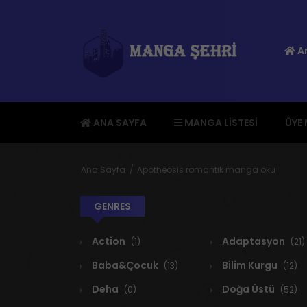
An
ANA SAYFA
MANGA LISTESI
ÜYE
Ana Sayfa
Apotheosis romantik manga oku
GENRES
Action
Adaptasyon
(1)
(21)
Baba&Çocuk
Bilim Kurgu
(13)
(12)
Deha
Doğa Üstü
(0)
(52)