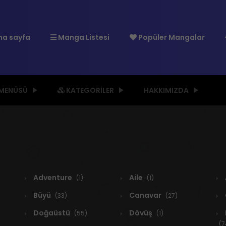
a sayfa
Manga Listesi
Popüler Mangalar
 MENÜSÜ
KATEGORILER
HAKKIMIZDA
Adventure
Aile
(1)
(1)
Büyü
Canavar
(33)
(27)
Doğaüstü
Dövüş
(55)
(1)
(7