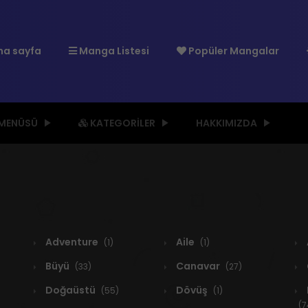
a sayfa
Manga Listesi
Popüler Mangalar
 MENÜSÜ
KATEGORILER
HAKKIMIZDA
Adventure
Aile
(1)
(1)
Büyü
Canavar
(33)
(27)
Doğaüstü
Dövüş
(55)
(1)
(7