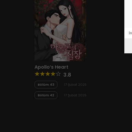
İn
Apollo’s Heart
3.8
Bölüm 43
17 Şubat 2025
Bölüm 42
17 Şubat 2025