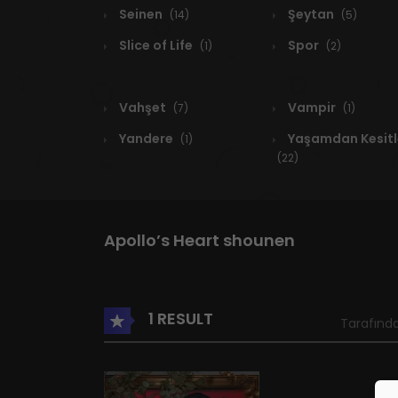
Seinen
Şeytan
(14)
(5)
Slice of Life
Spor
(1)
(2)
Vahşet
Vampir
(7)
(1)
Yandere
Yaşamdan Kesitl
(1)
(22)
Apollo’s Heart shounen
1 RESULT
Tarafında