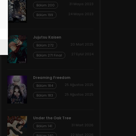
31 Mayıs 2023
Bölüm 200
24 Mayıs 2023
Bölüm 199
Jujutsu Kaisen
20 Mart 2025
Bölüm 272
27 Eylül 2024
Bölüm 271 Final
Dreaming Freedom
25 Ağustos 2025
Bölüm 184
25 Ağustos 2025
Bölüm 183
Under the Oak Tree
31 Mart 2026
Bölüm 141
22 Mart 2026
Bölüm 140