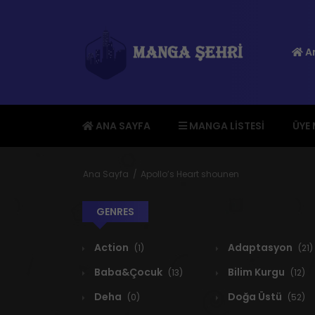
An
ANA SAYFA
MANGA LISTESI
ÜYE
Ana Sayfa
Apollo’s Heart shounen
GENRES
Action
Adaptasyon
(1)
(21)
Baba&Çocuk
Bilim Kurgu
(13)
(12)
Deha
Doğa Üstü
(0)
(52)