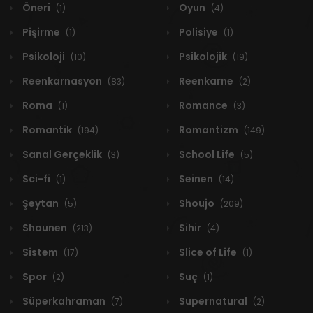
Öneri
Oyun
(1)
(4)
Pişirme
Polisiye
(1)
(1)
Psikoloji
Psikolojik
(10)
(19)
Reenkarnasyon
Reenkarne
(83)
(2)
Roma
Romance
(1)
(3)
Romantik
Romantizm
(194)
(149)
Sanal Gerçeklik
School Life
(3)
(5)
Sci-fi
Seinen
(1)
(14)
Şeytan
Shoujo
(5)
(209)
Shounen
Sihir
(213)
(4)
Sistem
Slice of Life
(17)
(1)
Spor
Suç
(2)
(1)
Süperkahraman
Supernatural
(7)
(2)