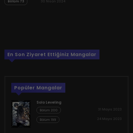
Bölüm 73
30 Nisan 2024
En Son Ziyaret Ettiğiniz Mangalar
Popüler Mangalar
Solo Leveling
31 Mayıs 2023
Bölüm 200
24 Mayıs 2023
Bölüm 199