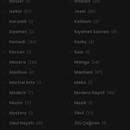
İblisler
İntikam
(1)
(23)
Isekai
Josei
(57)
(85)
Karanlık
Katliam
(1)
(2)
Kıyamet
Kıyamet Sonrası
(2)
(3)
Komedi
Korku
(152)
(8)
Korsan
Kule
(1)
(1)
Macera
Manga
(223)
(34)
Manhua
Manhwa
(4)
(87)
Martial Arts
Meka
(1)
(1)
Modern
Modern Hayat
(7)
(49)
Murim
Müzik
(17)
(1)
Mystery
Okul
(1)
(37)
Okul Hayatı
Ölü Çağıran
(10)
(1)