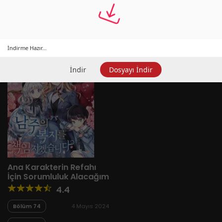
Yeni
A-Z
Derece
Popüler
En Çok Okunan
İndirme Hazır...
İndir
Dosyayı İndir
Ana Karakterin Refahı
İçin Sorumluluk Alacağım
4.4
Bölüm 74
4 Mayıs 2024