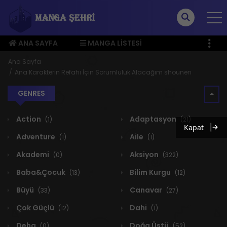
ANA SAYFA
MANGA LISTESI
ÜYE MENÜSÜ
Ana Sayfa
Ana Karakterin Refahı İçin Sorumluluk Alacağım shounen
GENRES
Action
Adaptasyon
(1)
(21)
Kapat
Adventure
Aile
(1)
(1)
Akademi
Aksiyon
(0)
(322)
Baba&Çocuk
Bilim Kurgu
(13)
(12)
Büyü
Canavar
(33)
(27)
Çok Güçlü
Dahi
(12)
(1)
Deha
Doğa Üstü
(0)
(52)