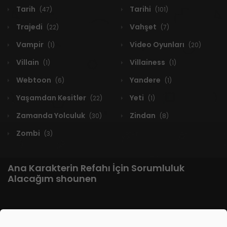
Tarih
Tarihi
(47)
(101)
Trajedi
Vahşet
(22)
(7)
Vampir
Video Oyunları
(1)
(20)
Villain
Villainess
(1)
(1)
Webtoon
Yandere
(6)
(1)
Yaşamdan Kesitler
Yeti
(22)
(1)
Zamanda Yolculuk
Zindan
(30)
(8)
Zombi
(3)
Ana Karakterin Refahı İçin Sorumluluk
Alacağım shounen
1 RESULT