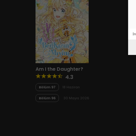
İn
Am I the Daughter?
4.3
Bölüm 97
18 Haziran
2026
Bölüm 96
30 Mayıs 2026