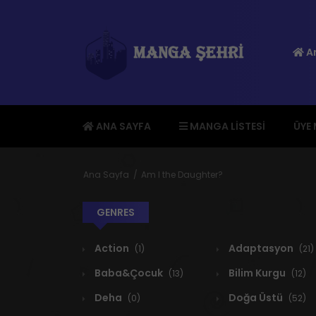
An
ANA SAYFA
MANGA LISTESI
ÜYE
Ana Sayfa
Am I the Daughter?
GENRES
Action
Adaptasyon
(1)
(21)
Baba&Çocuk
Bilim Kurgu
(13)
(12)
Deha
Doğa Üstü
(0)
(52)