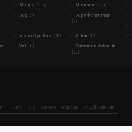
Shoujo
Shounen
(209)
(213)
Suç
Süperkahraman
(1)
(7)
Video Oyunları
Villain
(20)
(1)
er
Yeti
Zamanda Yolculuk
(1)
(30)
n...
Yeni
A-Z
Derece
Popüler
En Çok Okunan