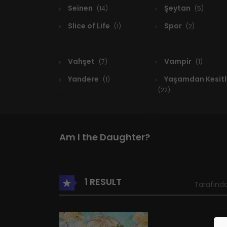
Seinen
Şeytan
(14)
(5)
Slice of Life
Spor
(1)
(2)
Vahşet
Vampir
(7)
(1)
Yandere
Yaşamdan Kesitl
(1)
(22)
Am I the Daughter?
1 RESULT
Tarafında