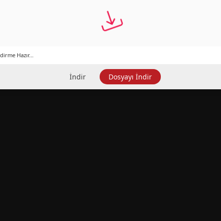
dirme Hazır...
İndir
Dosyayı İndir