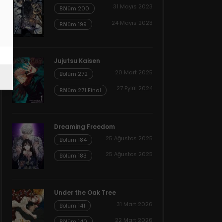
31 Mayıs 2023
Bölüm 200
24 Mayıs 2023
Bölüm 199
Jujutsu Kaisen
20 Mart 2025
Bölüm 272
27 Eylül 2024
Bölüm 271 Final
Dreaming Freedom
25 Ağustos 2025
Bölüm 184
25 Ağustos 2025
Bölüm 183
Under the Oak Tree
31 Mart 2026
Bölüm 141
22 Mart 2026
Bölüm 140