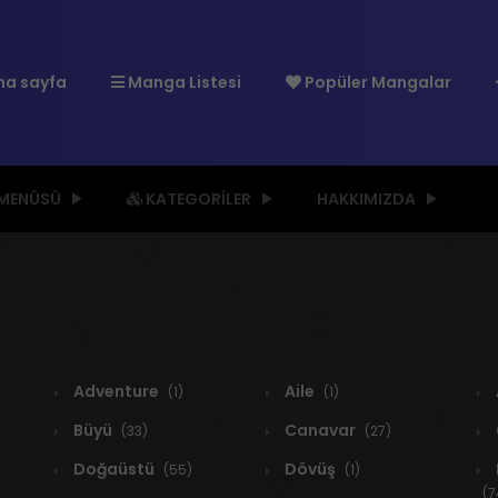
a sayfa
Manga Listesi
Popüler Mangalar
 MENÜSÜ
KATEGORILER
HAKKIMIZDA
Adventure
Aile
(1)
(1)
Büyü
Canavar
(33)
(27)
Doğaüstü
Dövüş
(55)
(1)
(7