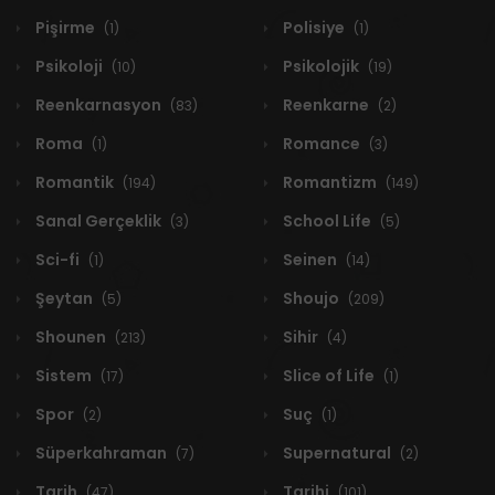
Pişirme
Polisiye
(1)
(1)
Psikoloji
Psikolojik
(10)
(19)
Reenkarnasyon
Reenkarne
(83)
(2)
Roma
Romance
(1)
(3)
Romantik
Romantizm
(194)
(149)
Sanal Gerçeklik
School Life
(3)
(5)
Sci-fi
Seinen
(1)
(14)
Şeytan
Shoujo
(5)
(209)
Shounen
Sihir
(213)
(4)
Sistem
Slice of Life
(17)
(1)
Spor
Suç
(2)
(1)
Süperkahraman
Supernatural
(7)
(2)
Tarih
Tarihi
(47)
(101)