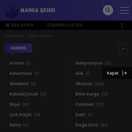
ANA SAYFA
MANGA LISTESI
ÜYE MENÜSÜ
Ana Sayfa
Alpha shoujo
GENRES
Action
Adaptasyon
(1)
(21)
Kapat
Adventure
Aile
(1)
(1)
Akademi
Aksiyon
(0)
(322)
Baba&Çocuk
Bilim Kurgu
(13)
(12)
Büyü
Canavar
(33)
(27)
Çok Güçlü
Dahi
(12)
(1)
Deha
Doğa Üstü
(0)
(52)