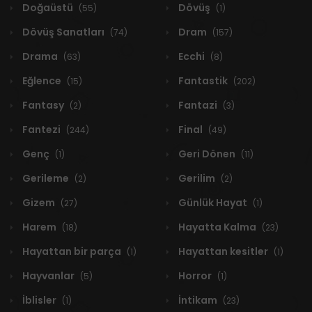
Doğaüstü
Dövüş
(55)
(1)
Dövüş Sanatları
Dram
(74)
(157)
Drama
Ecchi
(63)
(8)
Eğlence
Fantastik
(15)
(202)
Fantasy
Fantazi
(2)
(3)
Fantezi
Final
(244)
(49)
Genç
Geri Dönen
(1)
(11)
Gerileme
Gerilim
(2)
(2)
Gizem
Günlük Hayat
(27)
(1)
Harem
Hayatta Kalma
(18)
(23)
Hayattan bir parça
Hayattan kesitler
(1)
(1)
Hayvanlar
Horror
(5)
(1)
İblisler
İntikam
(1)
(23)