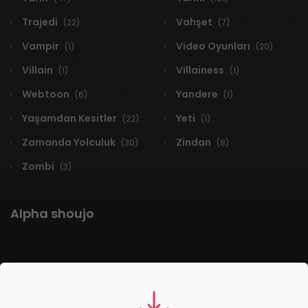
Trajedi
Vahşet
(22)
(7)
Vampir
Video Oyunları
(1)
(20)
Villain
Villainess
(1)
(1)
Webtoon
Yandere
(6)
(1)
Yaşamdan Kesitler
Yeti
(22)
(1)
Zamanda Yolculuk
Zindan
(30)
(8)
Zombi
(3)
Alpha shoujo
1 RESULT
Yeni
A-Z
Derece
Popüler
En Çok Okunan