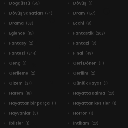
Doğaüstü
Dövüş
(55)
(1)
Dövüş Sanatları
Dram
(74)
(157)
Drama
Ecchi
(63)
(8)
Eğlence
Fantastik
(15)
(202)
Fantasy
Fantazi
(2)
(3)
Fantezi
Final
(244)
(49)
Genç
Geri Dönen
(1)
(11)
Gerileme
Gerilim
(2)
(2)
Gizem
Günlük Hayat
(27)
(1)
Harem
Hayatta Kalma
(18)
(23)
Hayattan bir parça
Hayattan kesitler
(1)
(1)
Hayvanlar
Horror
(5)
(1)
İblisler
İntikam
(1)
(23)