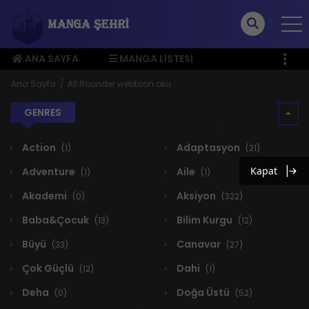
ANA SAYFA
MANGA LISTESI
ÜYE MENÜSÜ
Ana Sayfa
All Rounder webtoon oku
GENRES
Action
Adaptasyon
(1)
(21)
Kapat
Adventure
Aile
(1)
(1)
Akademi
Aksiyon
(0)
(322)
Baba&Çocuk
Bilim Kurgu
(13)
(12)
Büyü
Canavar
(33)
(27)
Çok Güçlü
Dahi
(12)
(1)
Deha
Doğa Üstü
(0)
(52)