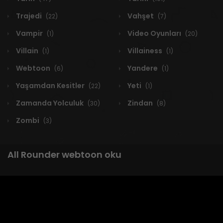
Trajedi
Vahşet
(22)
(7)
Vampir
Video Oyunları
(1)
(20)
Villain
Villainess
(1)
(1)
Webtoon
Yandere
(6)
(1)
Yaşamdan Kesitler
Yeti
(22)
(1)
Zamanda Yolculuk
Zindan
(30)
(8)
Zombi
(3)
All Rounder webtoon oku
1 RESULT
Yeni
A-Z
Derece
Popüler
En Çok Okunan