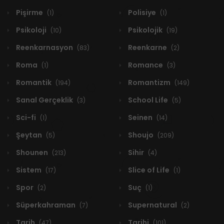
Pişirme
Polisiye
(1)
(1)
Psikoloji
Psikolojik
(10)
(19)
Reenkarnasyon
Reenkarne
(83)
(2)
Roma
Romance
(1)
(3)
Romantik
Romantizm
(194)
(149)
Sanal Gerçeklik
School Life
(3)
(5)
Sci-fi
Seinen
(1)
(14)
Şeytan
Shoujo
(5)
(209)
Shounen
Sihir
(213)
(4)
Sistem
Slice of Life
(17)
(1)
Spor
Suç
(2)
(1)
Süperkahraman
Supernatural
(7)
(2)
Tarih
Tarihi
(47)
(101)