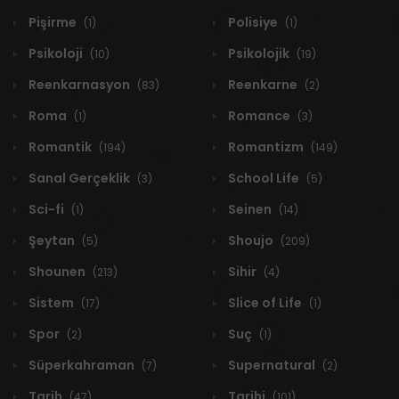
Pişirme
Polisiye
(1)
(1)
Psikoloji
Psikolojik
(10)
(19)
Reenkarnasyon
Reenkarne
(83)
(2)
Roma
Romance
(1)
(3)
Romantik
Romantizm
(194)
(149)
Sanal Gerçeklik
School Life
(3)
(5)
Sci-fi
Seinen
(1)
(14)
Şeytan
Shoujo
(5)
(209)
Shounen
Sihir
(213)
(4)
Sistem
Slice of Life
(17)
(1)
Spor
Suç
(2)
(1)
Süperkahraman
Supernatural
(7)
(2)
Tarih
Tarihi
(47)
(101)