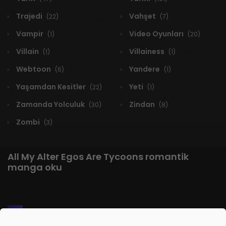
Trajedi
Vahşet
(22)
(7)
Vampir
Video Oyunları
(1)
(20)
Villain
Villainess
(1)
(1)
Webtoon
Yandere
(6)
(1)
Yaşamdan Kesitler
Yeti
(22)
(1)
Zamanda Yolculuk
Zindan
(30)
(8)
Zombi
(3)
All My Alter Egos Are Tycoons romantik
manga oku
1 RESULT