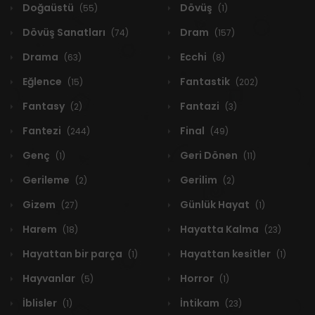
Doğaüstü
Dövüş
(55)
(1)
Dövüş Sanatları
Dram
(74)
(157)
Drama
Ecchi
(63)
(8)
Eğlence
Fantastik
(15)
(202)
Fantasy
Fantazi
(2)
(3)
Fantezi
Final
(244)
(49)
Genç
Geri Dönen
(1)
(11)
Gerileme
Gerilim
(2)
(2)
Gizem
Günlük Hayat
(27)
(1)
Harem
Hayatta Kalma
(18)
(23)
Hayattan bir parça
Hayattan kesitler
(1)
(1)
Hayvanlar
Horror
(5)
(1)
İblisler
İntikam
(1)
(23)