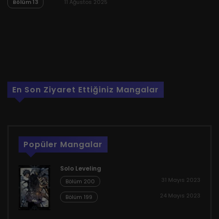
Bölüm 13
11 Ağustos 2025
En Son Ziyaret Ettiğiniz Mangalar
Popüler Mangalar
Solo Leveling
31 Mayıs 2023
Bölüm 200
24 Mayıs 2023
Bölüm 199