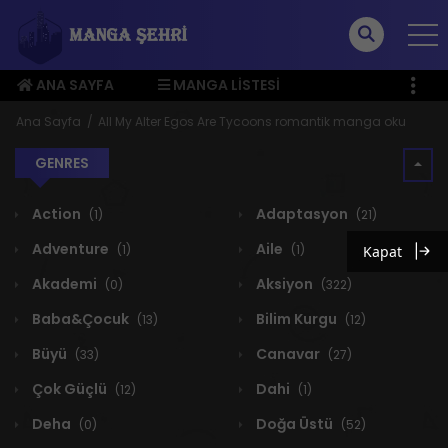
ANA SAYFA
MANGA LISTESI
ÜYE MENÜSÜ
Ana Sayfa
All My Alter Egos Are Tycoons romantik manga oku
GENRES
Action
Adaptasyon
(1)
(21)
Adventure
Aile
(1)
(1)
Kapat
Akademi
Aksiyon
(0)
(322)
Baba&Çocuk
Bilim Kurgu
(13)
(12)
Büyü
Canavar
(33)
(27)
Çok Güçlü
Dahi
(12)
(1)
Deha
Doğa Üstü
(0)
(52)