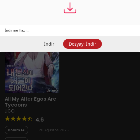
Yeni
A-Z
Derece
Popüler
En Çok Okunan
İndirme Hazır...
İndir
Dosyayı İndir
All My Alter Egos Are
Tycoons
LICO
4.6
Bölüm 14
26 Ağustos 2025