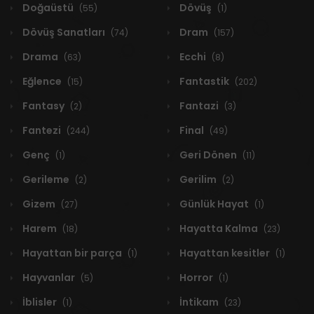
Doğaüstü
Dövüş
(55)
(1)
Dövüş Sanatları
Dram
(74)
(157)
Drama
Ecchi
(63)
(8)
Eğlence
Fantastik
(15)
(202)
Fantasy
Fantazi
(2)
(3)
Fantezi
Final
(244)
(49)
Genç
Geri Dönen
(1)
(11)
Gerileme
Gerilim
(2)
(2)
Gizem
Günlük Hayat
(27)
(1)
Harem
Hayatta Kalma
(18)
(23)
Hayattan bir parça
Hayattan kesitler
(1)
(1)
Hayvanlar
Horror
(5)
(1)
İblisler
İntikam
(1)
(23)