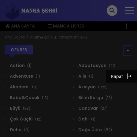
ANA SAYFA
MANGA LISTESI
ÜYE MENÜSÜ
Ana Sayfa
Akame ga KILL! romantizm oku
GENRES
Action
Adaptasyon
(1)
(21)
Adventure
Aile
Kapat
(1)
(1)
Akademi
Aksiyon
(0)
(322)
Baba&Çocuk
Bilim Kurgu
(13)
(12)
Büyü
Canavar
(33)
(27)
Çok Güçlü
Dahi
(12)
(1)
Deha
Doğa Üstü
(0)
(52)