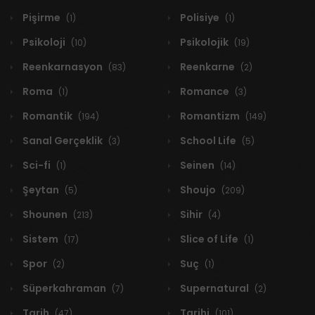
Pişirme
Polisiye
(1)
(1)
Psikoloji
Psikolojik
(10)
(19)
Reenkarnasyon
Reenkarne
(83)
(2)
Roma
Romance
(1)
(3)
Romantik
Romantizm
(194)
(149)
Sanal Gerçeklik
School Life
(3)
(5)
Sci-fi
Seinen
(1)
(14)
Şeytan
Shoujo
(5)
(209)
Shounen
Sihir
(213)
(4)
Sistem
Slice of Life
(17)
(1)
Spor
Suç
(2)
(1)
Süperkahraman
Supernatural
(7)
(2)
Tarih
Tarihi
(47)
(101)