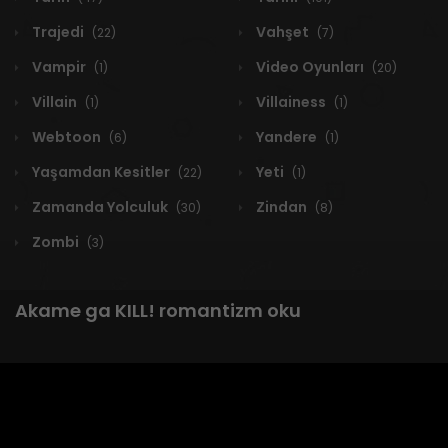
Trajedi
Vahşet
(22)
(7)
Vampir
Video Oyunları
(1)
(20)
Villain
Villainess
(1)
(1)
Webtoon
Yandere
(6)
(1)
Yaşamdan Kesitler
Yeti
(22)
(1)
Zamanda Yolculuk
Zindan
(30)
(8)
Zombi
(3)
Akame ga KILL! romantizm oku
1 RESULT
Yeni
A-Z
Derece
Popüler
En Çok Okunan