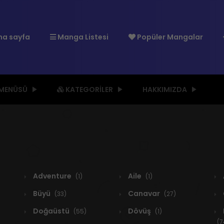
a sayfa
Manga Listesi
Popüler Mangalar
 MENÜSÜ
KATEGORILER
HAKKIMIZDA
Adventure
Aile
(1)
(1)
Büyü
Canavar
(33)
(27)
Doğaüstü
Dövüş
(55)
(1)
(7