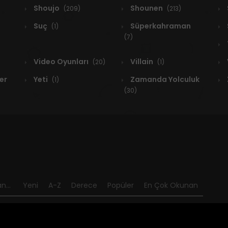
Shoujo
Shounen
(209)
(213)
Suç
Süperkahraman
(1)
(7)
Video Oyunları
Villain
(20)
(1)
er
Yeti
Zamanda Yolculuk
(1)
(30)
n...
Yeni
A-Z
Derece
Popüler
En Çok Okunan