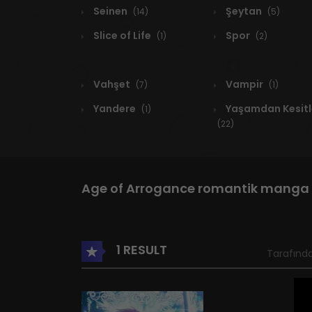
Seinen
Şeytan
(14)
(5)
Slice of Life
Spor
(1)
(2)
Vahşet
Vampir
(7)
(1)
Yandere
Yaşamdan Kesitl
(1)
(22)
Age of Arrogance romantik manga
1 RESULT
Tarafında