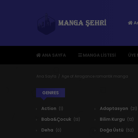
An
ANA SAYFA
MANGA LISTESI
ÜYE
Ana Sayfa
Age of Arrogance romantik manga
GENRES
Action
Adaptasyon
(1)
(21)
Baba&Çocuk
Bilim Kurgu
(13)
(12)
Deha
Doğa Üstü
(0)
(52)