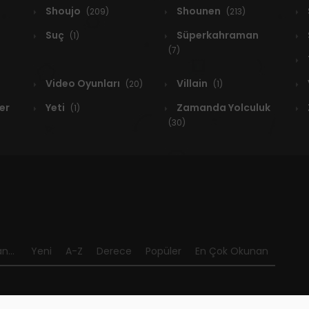
Shoujo
Shounen
(209)
(213)
Suç
Süperkahraman
(1)
(7)
Video Oyunları
Villain
(20)
(1)
er
Yeti
Zamanda Yolculuk
(1)
(30)
n...
Yeni
A-Z
Derece
Popüler
En Çok Okunan