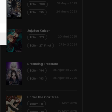
31 Mayıs 2023
Bölüm 200
24 Mayıs 2023
Bölüm 199
Jujutsu Kaisen
20 Mart 2025
Bölüm 272
27 Eylül 2024
Bölüm 271 Final
Dreaming Freedom
25 Ağustos 2025
Bölüm 184
25 Ağustos 2025
Bölüm 183
Under the Oak Tree
31 Mart 2026
Bölüm 141
22 Mart 2026
Bölüm 140