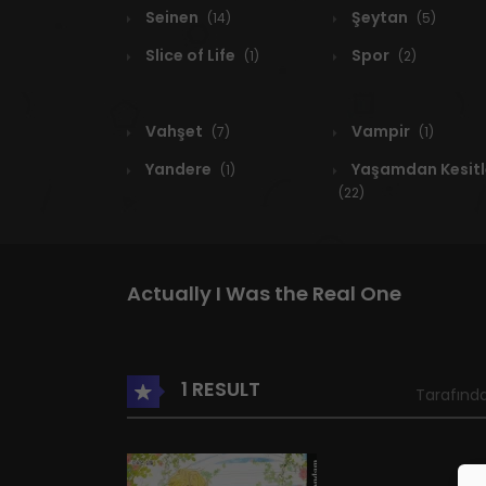
Seinen
Şeytan
(14)
(5)
Slice of Life
Spor
(1)
(2)
Vahşet
Vampir
(7)
(1)
Yandere
Yaşamdan Kesitl
(1)
(22)
Actually I Was the Real One
1 RESULT
Tarafında