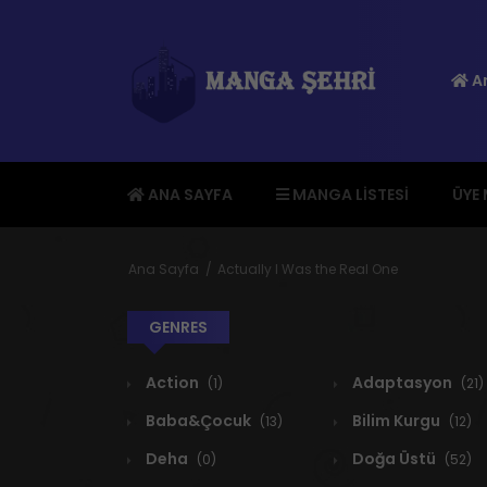
An
ANA SAYFA
MANGA LISTESI
ÜYE
Ana Sayfa
Actually I Was the Real One
GENRES
Action
Adaptasyon
(1)
(21)
Baba&Çocuk
Bilim Kurgu
(13)
(12)
Deha
Doğa Üstü
(0)
(52)