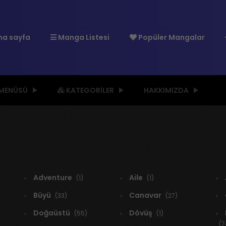
a sayfa
Manga Listesi
Popüler Mangalar
 MENÜSÜ
KATEGORILER
HAKKIMIZDA
Adventure
Aile
(1)
(1)
Büyü
Canavar
(33)
(27)
Doğaüstü
Dövüş
(55)
(1)
(7