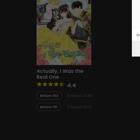
İn
Actually, I Was the
Real One
4.4
Bölüm 152
31 Mayıs 2026
Bölüm 151
31 Mayıs 2026