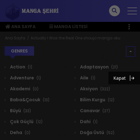
ANA SAYFA
MANGA LISTESI
ÜYE MENÜSÜ
Ana Sayfa
Actually I Was the Real One shoujo manga oku
GENRES
Action
Adaptasyon
(1)
(21)
Adventure
Aile
Kapat
(1)
(1)
Akademi
Aksiyon
(0)
(322)
Baba&Çocuk
Bilim Kurgu
(13)
(12)
Büyü
Canavar
(33)
(27)
Çok Güçlü
Dahi
(12)
(1)
Deha
Doğa Üstü
(0)
(52)