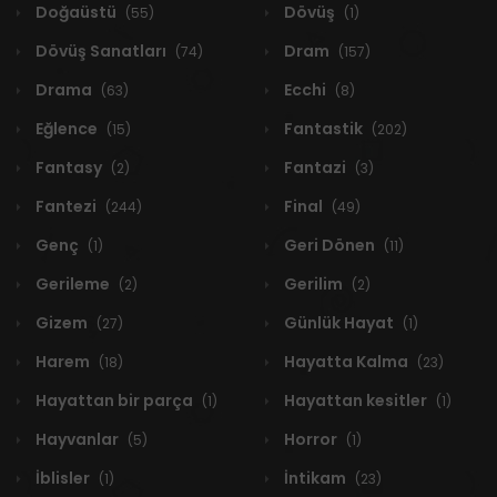
Doğaüstü
Dövüş
(55)
(1)
Dövüş Sanatları
Dram
(74)
(157)
Drama
Ecchi
(63)
(8)
Eğlence
Fantastik
(15)
(202)
Fantasy
Fantazi
(2)
(3)
Fantezi
Final
(244)
(49)
Genç
Geri Dönen
(1)
(11)
Gerileme
Gerilim
(2)
(2)
Gizem
Günlük Hayat
(27)
(1)
Harem
Hayatta Kalma
(18)
(23)
Hayattan bir parça
Hayattan kesitler
(1)
(1)
Hayvanlar
Horror
(5)
(1)
İblisler
İntikam
(1)
(23)