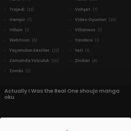
Trajedi
Vahşet
(22)
(7)
Vampir
Video Oyunları
(1)
(20)
Villain
Villainess
(1)
(1)
Webtoon
Yandere
(6)
(1)
Yaşamdan Kesitler
Yeti
(22)
(1)
Zamanda Yolculuk
Zindan
(30)
(8)
Zombi
(3)
Actually I Was the Real One shoujo manga
oku
1 RESULT