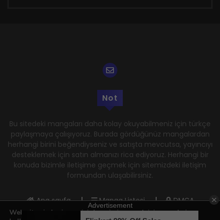
Not
Bu sitedeki mangaları daha kolay okuyabilmeniz için türkçe
paylaşmaya çalışıyoruz. Burada gördüğünüz mangalardan
herhangi birini beğendiyseniz ve satışta mevcutsa, yayıncıyı
desteklemek için satın almanızı rica ediyoruz. Herhangi bir
konuda bizimle iletişime geçmek için sitemizdeki iletişim
formundan ulaşabilirsiniz.
Ana sayfa
Manga Listesi
DMCA
Web sitemizde size en iyi deneyimi sunmak için çerezleri
Gizlilik Politikası
Kullanım Şartları