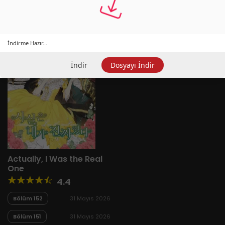
Yeni
A-Z
Derece
Popüler
En Çok Okunan
İndirme Hazır...
İndir
Dosyayı İndir
Actually, I Was the Real
One
4.4
Bölüm 152
31 Mayıs 2026
Bölüm 151
31 Mayıs 2026