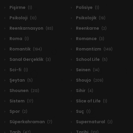
Pişirme
Polisiye
(1)
(1)
Psikoloji
Psikolojik
(10)
(19)
Reenkarnasyon
Reenkarne
(83)
(2)
Roma
Romance
(1)
(3)
Romantik
Romantizm
(194)
(149)
Sanal Gerçeklik
School Life
(3)
(5)
Sci-fi
Seinen
(1)
(14)
Şeytan
Shoujo
(5)
(209)
Shounen
Sihir
(213)
(4)
Sistem
Slice of Life
(17)
(1)
Spor
Suç
(2)
(1)
Süperkahraman
Supernatural
(7)
(2)
Tarih
Tarihi
(47)
(101)