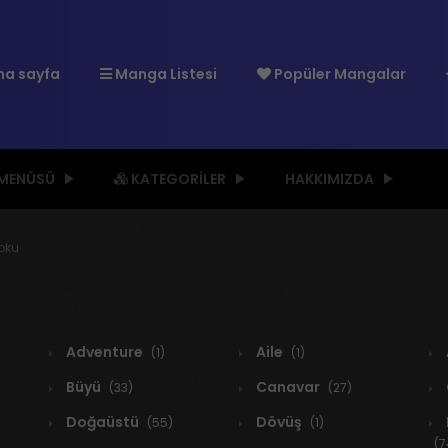
a sayfa
Manga Listesi
Popüler Mangalar
 MENÜSÜ
KATEGORILER
HAKKIMIZDA
oku
Adventure
Aile
(1)
(1)
Büyü
Canavar
(33)
(27)
Doğaüstü
Dövüş
(55)
(1)
(7