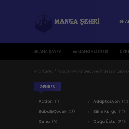
An
ANA SAYFA
MANGA LISTESI
ÜYE
Ana Sayfa
Academy’s Undercover Professor türkçe 
GENRES
Action
Adaptasyon
(1)
(21)
Baba&Çocuk
Bilim Kurgu
(13)
(12)
Deha
Doğa Üstü
(0)
(52)