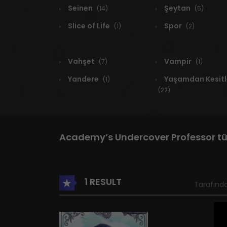
Seinen
Şeytan
(14)
(5)
Slice of Life
Spor
(1)
(2)
Vahşet
Vampir
(7)
(1)
Yandere
Yaşamdan Kesitl
(1)
(22)
Academy’s Undercover Professor tü
1 RESULT
Tarafında