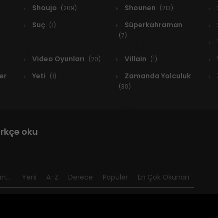
Shoujo
Shounen
(209)
(213)
Suç
Süperkahraman
(1)
(7)
Video Oyunları
Villain
(20)
(1)
er
Yeti
Zamanda Yolculuk
(1)
(30)
rkçe oku
n...
Yeni
A-Z
Derece
Popüler
En Çok Okunan