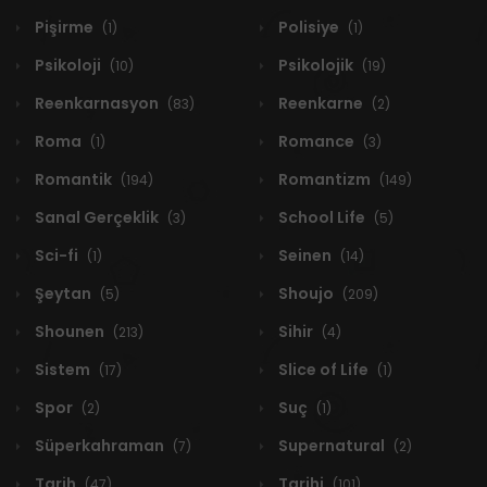
Pişirme
Polisiye
(1)
(1)
Psikoloji
Psikolojik
(10)
(19)
Reenkarnasyon
Reenkarne
(83)
(2)
Roma
Romance
(1)
(3)
Romantik
Romantizm
(194)
(149)
Sanal Gerçeklik
School Life
(3)
(5)
Sci-fi
Seinen
(1)
(14)
Şeytan
Shoujo
(5)
(209)
Shounen
Sihir
(213)
(4)
Sistem
Slice of Life
(17)
(1)
Spor
Suç
(2)
(1)
Süperkahraman
Supernatural
(7)
(2)
Tarih
Tarihi
(47)
(101)