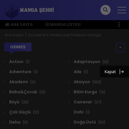
ANA SAYFA
MANGA LISTESI
ÜYE MENÜSÜ
Ana Sayfa
Academy’s Undercover Professor manga
GENRES
Action
Adaptasyon
(1)
(21)
Adventure
Aile
Kapat
(1)
(1)
Akademi
Aksiyon
(0)
(322)
Baba&Çocuk
Bilim Kurgu
(13)
(12)
Büyü
Canavar
(33)
(27)
Çok Güçlü
Dahi
(12)
(1)
Deha
Doğa Üstü
(0)
(52)