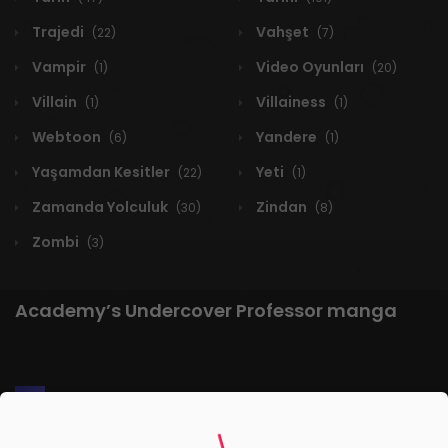
Trajedi
Vahşet
(22)
(7)
Vampir
Video Oyunları
(1)
(20)
Villain
Villainess
(1)
(1)
Webtoon
Yandere
(6)
(1)
Yaşamdan Kesitler
Yeti
(22)
(1)
Zamanda Yolculuk
Zindan
(30)
(8)
Zombi
(3)
Academy’s Undercover Professor manga
1 RESULT
Yeni
A-Z
Derece
Popüler
En Çok Okunan