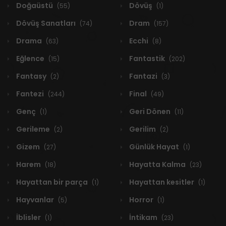
Doğaüstü
Dövüş
(55)
(1)
Dövüş Sanatları
Dram
(74)
(157)
Drama
Ecchi
(63)
(8)
Eğlence
Fantastik
(15)
(202)
Fantasy
Fantazi
(2)
(3)
Fantezi
Final
(244)
(49)
Genç
Geri Dönen
(1)
(11)
Gerileme
Gerilim
(2)
(2)
Gizem
Günlük Hayat
(27)
(1)
Harem
Hayatta Kalma
(18)
(23)
Hayattan bir parça
Hayattan kesitler
(1)
(1)
Hayvanlar
Horror
(5)
(1)
İblisler
İntikam
(1)
(23)