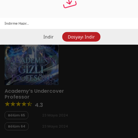
İndirme Hazır...
İndir
Dosyayı İndir
Academy’s Undercover
Professor
4.3
Bölüm 65
23 Mayıs 2024
Bölüm 64
23 Mayıs 2024