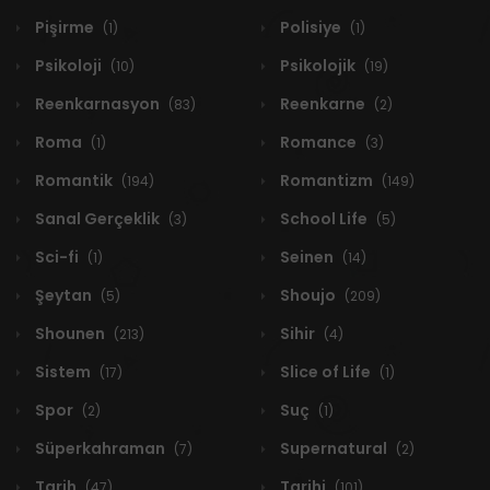
Pişirme
Polisiye
(1)
(1)
Psikoloji
Psikolojik
(10)
(19)
Reenkarnasyon
Reenkarne
(83)
(2)
Roma
Romance
(1)
(3)
Romantik
Romantizm
(194)
(149)
Sanal Gerçeklik
School Life
(3)
(5)
Sci-fi
Seinen
(1)
(14)
Şeytan
Shoujo
(5)
(209)
Shounen
Sihir
(213)
(4)
Sistem
Slice of Life
(17)
(1)
Spor
Suç
(2)
(1)
Süperkahraman
Supernatural
(7)
(2)
Tarih
Tarihi
(47)
(101)