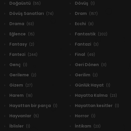
Doğaüstü
Dövüş
(55)
(1)
Dövüş Sanatları
Dram
(74)
(157)
Drama
Ecchi
(63)
(8)
Eğlence
Fantastik
(15)
(202)
Fantasy
Fantazi
(2)
(3)
Fantezi
Final
(244)
(49)
Genç
Geri Dönen
(1)
(11)
Gerileme
Gerilim
(2)
(2)
Gizem
Günlük Hayat
(27)
(1)
Harem
Hayatta Kalma
(18)
(23)
Hayattan bir parça
Hayattan kesitler
(1)
(1)
Hayvanlar
Horror
(5)
(1)
İblisler
İntikam
(1)
(23)