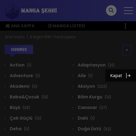
ANA SAYFA
MANGA LISTESI
ÜYE MENÜSÜ
Ana Sayfa
A Night With The Emperor
GENRES
Action
Adaptasyon
(1)
(21)
Adventure
Aile
Kapat
(1)
(1)
Akademi
Aksiyon
(0)
(322)
Baba&Çocuk
Bilim Kurgu
(13)
(12)
Büyü
Canavar
(33)
(27)
Çok Güçlü
Dahi
(12)
(1)
Deha
Doğa Üstü
(0)
(52)