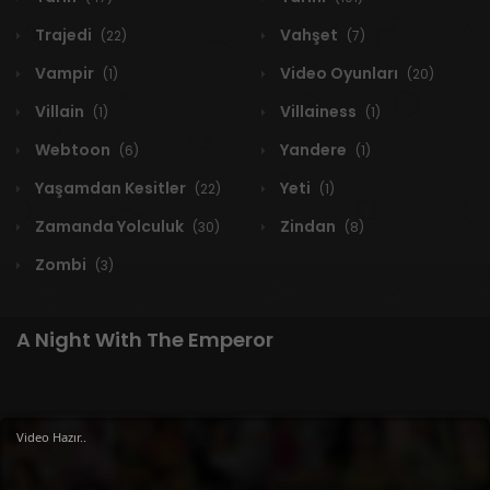
Trajedi
Vahşet
(22)
(7)
Vampir
Video Oyunları
(1)
(20)
Villain
Villainess
(1)
(1)
Webtoon
Yandere
(6)
(1)
Yaşamdan Kesitler
Yeti
(22)
(1)
Zamanda Yolculuk
Zindan
(30)
(8)
Zombi
(3)
A Night With The Emperor
1 RESULT
Video Hazır..
Yeni
A-Z
Derece
Popüler
En Çok Okunan