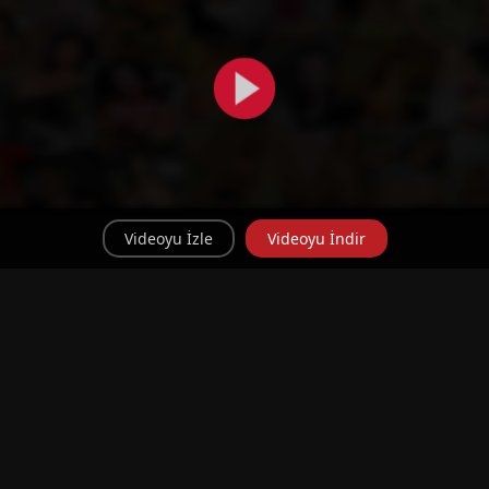
Videoyu İzle
Videoyu İndir