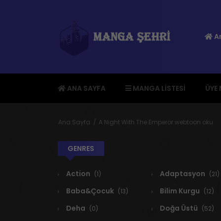
An
ANA SAYFA
MANGA LISTESI
ÜYE
Ana Sayfa
A Night With The Emperor webtoon oku
GENRES
Action
Adaptasyon
(1)
(21)
Baba&Çocuk
Bilim Kurgu
(13)
(12)
Deha
Doğa Üstü
(0)
(52)