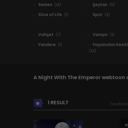
Seinen
Şeytan
(14)
(5)
Slice of Life
Spor
(1)
(2)
Vahşet
Vampir
(7)
(1)
Yandere
Yaşamdan Kesitl
(1)
(22)
A Night With The Emperor webtoon 
1 RESULT
Tarafında
Vi