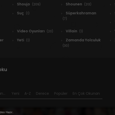
Shoujo
Shounen
(209)
(213)
Suç
Süperkahraman
(1)
(7)
Video Oyunları
Villain
(20)
(1)
er
Yeti
Zamanda Yolculuk
(1)
(30)
oku
n...
Yeni
A-Z
Derece
Popüler
En Çok Okunan
deo Hazır..