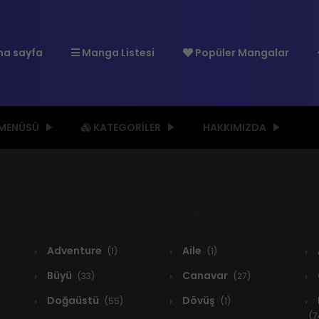
a sayfa
Manga Listesi
Popüler Mangalar
 MENÜSÜ
KATEGORILER
HAKKIMIZDA
Adventure
Aile
(1)
(1)
Büyü
Canavar
(33)
(27)
Doğaüstü
Dövüş
(55)
(1)
(7