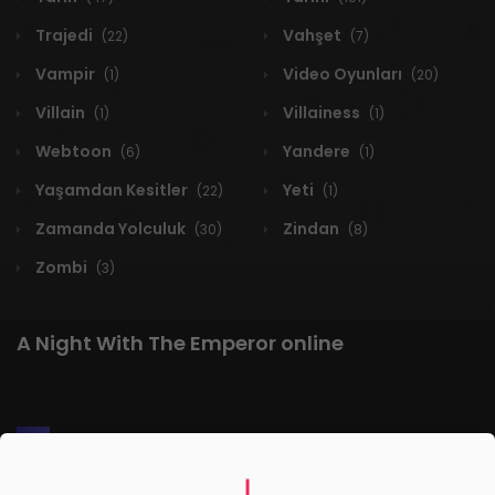
Trajedi
Vahşet
(22)
(7)
Vampir
Video Oyunları
(1)
(20)
Villain
Villainess
(1)
(1)
Webtoon
Yandere
(6)
(1)
Yaşamdan Kesitler
Yeti
(22)
(1)
Zamanda Yolculuk
Zindan
(30)
(8)
Zombi
(3)
A Night With The Emperor online
1 RESULT
Yeni
A-Z
Derece
Popüler
En Çok Okunan