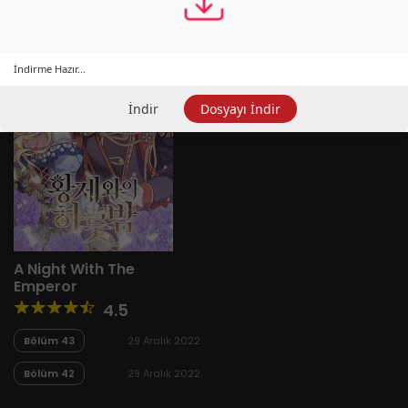
İndirme Hazır...
İndir
Dosyayı İndir
A Night With The
Emperor
4.5
Bölüm 43
29 Aralık 2022
Bölüm 42
29 Aralık 2022