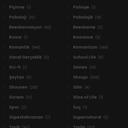
Pişirme
Polisiye
(1)
(1)
Psikoloji
Psikolojik
(10)
(19)
Reenkarnasyon
Reenkarne
(83)
(2)
Roma
Romance
(1)
(3)
Romantik
Romantizm
(194)
(149)
Sanal Gerçeklik
School Life
(3)
(5)
Sci-fi
Seinen
(1)
(14)
Şeytan
Shoujo
(5)
(209)
Shounen
Sihir
(213)
(4)
Sistem
Slice of Life
(17)
(1)
Spor
Suç
(2)
(1)
Süperkahraman
Supernatural
(7)
(2)
Tarih
Tarihi
(47)
(101)