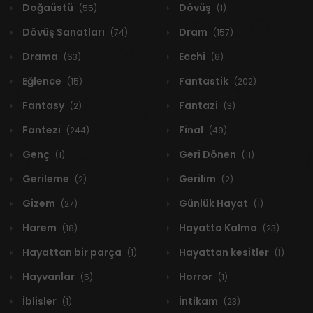
Doğaüstü
Dövüş
(55)
(1)
Dövüş Sanatları
Dram
(74)
(157)
Drama
Ecchi
(63)
(8)
Eğlence
Fantastik
(15)
(202)
Fantasy
Fantazi
(2)
(3)
Fantezi
Final
(244)
(49)
Genç
Geri Dönen
(1)
(11)
Gerileme
Gerilim
(2)
(2)
Gizem
Günlük Hayat
(27)
(1)
Harem
Hayatta Kalma
(18)
(23)
Hayattan bir parça
Hayattan kesitler
(1)
(1)
Hayvanlar
Horror
(5)
(1)
İblisler
İntikam
(1)
(23)