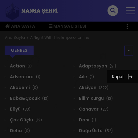
ANA SAYFA
MANGA LISTESI
ÜYE MENÜSÜ
Ana Sayfa
A Night With The Emperor online
GENRES
Action
Adaptasyon
(1)
(21)
Adventure
Aile
Kapat
(1)
(1)
Akademi
Aksiyon
(0)
(322)
Baba&Çocuk
Bilim Kurgu
(13)
(12)
Büyü
Canavar
(33)
(27)
Çok Güçlü
Dahi
(12)
(1)
Deha
Doğa Üstü
(0)
(52)