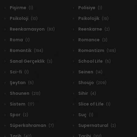
Pişirme
Polisiye
(1)
(1)
Psikoloji
Psikolojik
(10)
(19)
Reenkarnasyon
Reenkarne
(83)
(2)
Roma
Romance
(1)
(3)
Romantik
Romantizm
(194)
(149)
Sanal Gerçeklik
School Life
(3)
(5)
Sci-fi
Seinen
(1)
(14)
Şeytan
Shoujo
(5)
(209)
Shounen
Sihir
(213)
(4)
Sistem
Slice of Life
(17)
(1)
Spor
Suç
(2)
(1)
Süperkahraman
Supernatural
(7)
(2)
Tarih
Tarihi
(47)
(101)