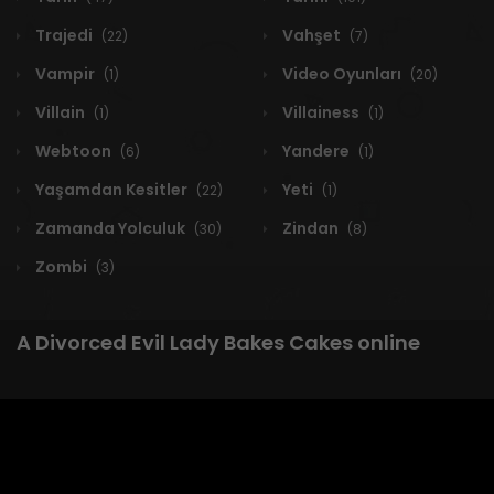
Trajedi
Vahşet
(22)
(7)
Vampir
Video Oyunları
(1)
(20)
Villain
Villainess
(1)
(1)
Webtoon
Yandere
(6)
(1)
Yaşamdan Kesitler
Yeti
(22)
(1)
Zamanda Yolculuk
Zindan
(30)
(8)
Zombi
(3)
A Divorced Evil Lady Bakes Cakes online
1 RESULT
Yeni
A-Z
Derece
Popüler
En Çok Okunan