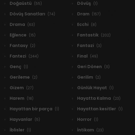
Doğaüstü
Dövüş
(55)
(1)
Dövüş Sanatları
Dram
(74)
(157)
Drama
Ecchi
(63)
(8)
Eğlence
Fantastik
(15)
(202)
Fantasy
Fantazi
(2)
(3)
Fantezi
Final
(244)
(49)
Genç
Geri Dönen
(1)
(11)
Gerileme
Gerilim
(2)
(2)
Gizem
Günlük Hayat
(27)
(1)
Harem
Hayatta Kalma
(18)
(23)
Hayattan bir parça
Hayattan kesitler
(1)
(1)
Hayvanlar
Horror
(5)
(1)
İblisler
İntikam
(1)
(23)