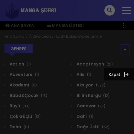
ANA SAYFA
MANGA LISTESI
ÜYE MENÜSÜ
Ana Sayfa
A Divorced Evil Lady Bakes Cakes online
GENRES
Action
Adaptasyon
(1)
(21)
Adventure
Aile
Kapat
(1)
(1)
Akademi
Aksiyon
(0)
(322)
Baba&Çocuk
Bilim Kurgu
(13)
(12)
Büyü
Canavar
(33)
(27)
Çok Güçlü
Dahi
(12)
(1)
Deha
Doğa Üstü
(0)
(52)