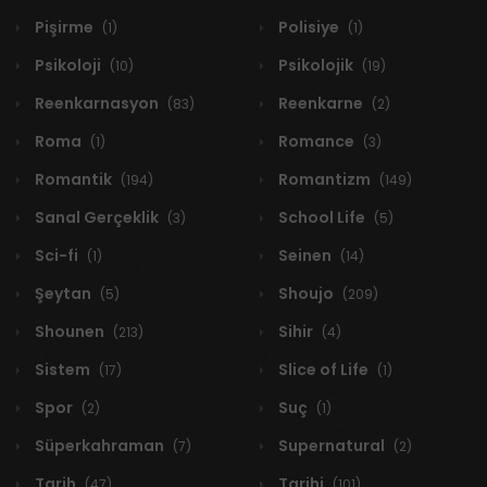
Pişirme
Polisiye
(1)
(1)
Psikoloji
Psikolojik
(10)
(19)
Reenkarnasyon
Reenkarne
(83)
(2)
Roma
Romance
(1)
(3)
Romantik
Romantizm
(194)
(149)
Sanal Gerçeklik
School Life
(3)
(5)
Sci-fi
Seinen
(1)
(14)
Şeytan
Shoujo
(5)
(209)
Shounen
Sihir
(213)
(4)
Sistem
Slice of Life
(17)
(1)
Spor
Suç
(2)
(1)
Süperkahraman
Supernatural
(7)
(2)
Tarih
Tarihi
(47)
(101)