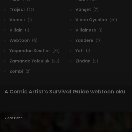
Trajedi
Vahşet
(22)
(7)
Vampir
Video Oyunları
(1)
(20)
Villain
Villainess
(1)
(1)
Webtoon
Yandere
(6)
(1)
Yaşamdan Kesitler
Yeti
(22)
(1)
Zamanda Yolculuk
Zindan
(30)
(8)
Zombi
(3)
A Comic Artist’s Survival Guide webtoon oku
1 RESULT
Video Hazır..
Yeni
A-Z
Derece
Popüler
En Çok Okunan