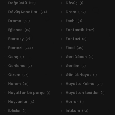
Doğaüstü
Dövüş
(55)
(1)
Dövüş Sanatları
Dram
(74)
(157)
Drama
Ecchi
(63)
(8)
Eğlence
Fantastik
(15)
(202)
Fantasy
Fantazi
(2)
(3)
Fantezi
Final
(244)
(49)
Genç
Geri Dönen
(1)
(11)
Gerileme
Gerilim
(2)
(2)
Gizem
Günlük Hayat
(27)
(1)
Harem
Hayatta Kalma
(18)
(23)
Hayattan bir parça
Hayattan kesitler
(1)
(1)
Hayvanlar
Horror
(5)
(1)
İblisler
İntikam
(1)
(23)